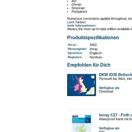
Ayr
Girvan
Stranraer
Portpatrick
Numerous corrections applied throughout, i
Loch Tarbert.
mehr Informationen
:
Always the most up-to-date edition available 
Produktspezifikationen
Art.nr.
:
3363
Herausgeber:
Imray
Sprachen:
Englisch
Regionen
:
Nordsee
Empfohlen für Dich
DKW ID30 Britisc
Plymouth bis Wick, ink
Verfügbar als
Download
Imray C27 - Firth 
Waterproof Karte mit 
Verfügbar als
folio