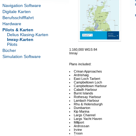
Navigation Software
Digitale Karten
Berufsschifffahrt
Hardware
Pilots & Karten
Delius Klasing-Karten
Imray-Karten
Pilots
1:160,000 WGS 84
Bücher
Imray
Simulation Software
Plans included:
Crinan Approaches
Ardrishaig
East Loch Tarbert
Campbeltown Loch
Campbeltown Harbour
Caladh Harbour
Burnt Islands
Rothesay Harbour
Lamlash Harbour
Rhu & Helensburgh
Dumbarton
Kip Marina
Largs Channel
Largs Yacht Haven
Millport
Ardrossan
Irvine
Troon