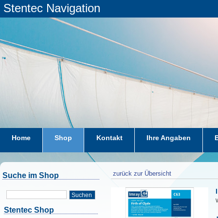
Stentec Navigation
Home
Shop
Kontakt
Ihre Angaben
zurück zur Übersicht
Suche im Shop
Suchen
W
Stentec Shop