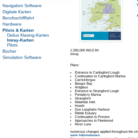
Navigation Software
Digitale Karten
Berufsschifffahrt
Hardware
Pilots & Karten
Delius Klasing-Karten
Imray-Karten
Pilots
1:280,000 WGS 84
Bücher
Imray
Simulation Software
Plans:
Entrance to Carlingford Lough
Continuation to Carlingford Marina
Carrickfergus
Bangor Bay
Ardglass
Entrance to Strangford Lough
Portaferry Marina
Strangford
Malahide Inlet
Howth
Dun Laoghaire Harbour
Ribble Estuary
Continuation to Preston
Approaches to Fleetwood
River Lune
numerous changes applied throughout the ch
mehr Informationen
: