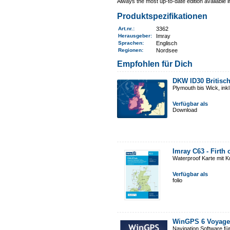
Always the most up-to-date edition available 
Produktspezifikationen
Art.nr.
:
3362
Herausgeber:
Imray
Sprachen:
Englisch
Regionen
:
Nordsee
Empfohlen für Dich
DKW ID30 Britisc
Plymouth bis Wick, ink
Verfügbar als
Download
Imray C63 - Firth 
Waterproof Karte mit 
Verfügbar als
folio
WinGPS 6 Voyage
Navigation Software fü