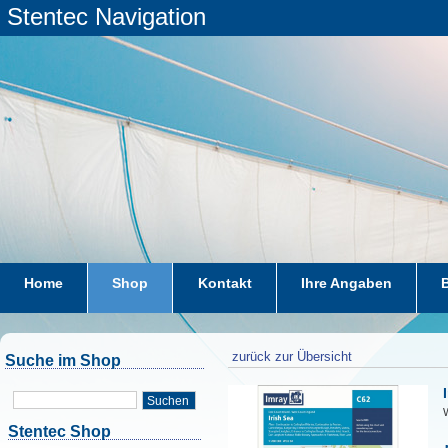
Stentec Navigation
Home
Shop
Kontakt
Ihre Angaben
zurück zur Übersicht
Suche im Shop
Suchen
W
Stentec Shop