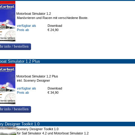
Motorboat Simulator 1.2
Manövrieren und Racen mit verschiedene Boote.
verfügbar als
Download
Preis ab
€ 24,90
hr info / bestellen
boat Simulator 1.2 Plus
Motorboat Simulator 1.2 Plus
inkl. Scenery Designer
verfügbar als
Download
Preis ab
€ 34,90
hr info / bestellen
ry Designer Toolkit 1.0
Scenery Designer Toolkit 1.0
für Sail Simulator 4.2 und Motorboat Simulator 1.2