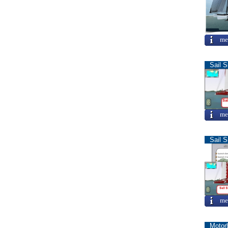
me
Sail S
me
Sail S
me
Motor