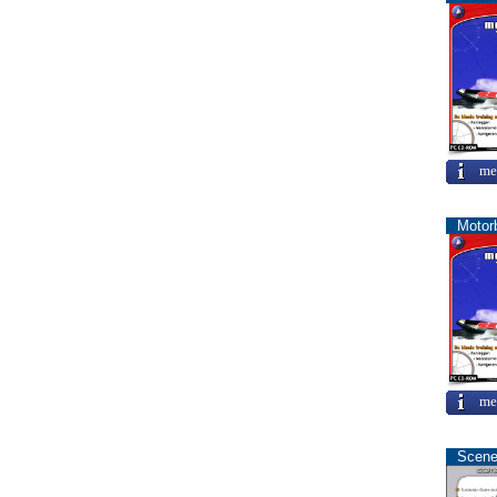
me
Motor
me
Scene