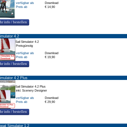
verfügbar als
Download
Preis ab
€ 14,90
hr info / bestellen
imulator 4.2
Sail Simulator 4.2
Preisgünstig
verfügbar als
Download
Preis ab
€ 19,90
hr info / bestellen
imulator 4.2 Plus
Sail Simulator 4.2 Plus
inkl. Scenery Designer
verfügbar als
Download
Preis ab
€ 29,90
hr info / bestellen
boat Simulator 1.2