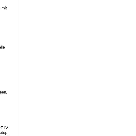
 mit
lle
Seen,
RF IV
ptop.