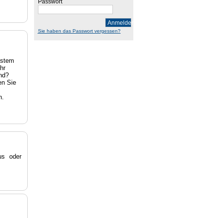
Passwort
Anmelden
Sie haben das Passwort vergessen?
estem
hr
nd?
en Sie
n.
s oder