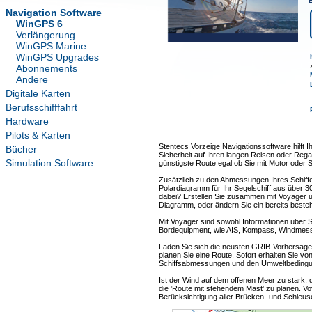
E
Navigation Software
WinGPS 6
Verlängerung
WinGPS Marine
WinGPS Upgrades
Abonnements
Andere
Digitale Karten
Berufsschifffahrt
Hardware
Pilots & Karten
Stentecs Vorzeige Navigationssoftware hilft I
Bücher
Sicherheit auf Ihren langen Reisen oder Rega
Simulation Software
günstigste Route egal ob Sie mit Motor oder S
Zusätzlich zu den Abmessungen Ihres Schif
Polardiagramm für Ihr Segelschiff aus über 30
dabei? Erstellen Sie zusammen mit Voyager
Diagramm, oder ändern Sie ein bereits beste
Mit Voyager sind sowohl Informationen über S
Bordequipment, wie AIS, Kompass, Windmesser
Laden Sie sich die neusten GRIB-Vorhersage
planen Sie eine Route. Sofort erhalten Sie v
Schiffsabmessungen und den Umweltbeding
Ist der Wind auf dem offenen Meer zu stark, 
die 'Route mit stehendem Mast' zu planen. Vo
Berücksichtigung aller Brücken- und Schleus