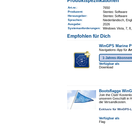
Produktspezifikationen
Art.nr.
:
7650
Produzent:
Stentec Software
Herausgeber:
Stentec Software
Sprachen:
Niederländisch, Eng
Ausgabe:
2026
Systemanforderungen
:
Windows Vista, 7, 8,
Empfohlen für Dich
WinGPS Marine P
Navigations-App für
An
1-Jahres-Abonnem
Verfügbar als
Download
Bootsflagge Win
Join the Club! Kostenlo
unserem Geschäft in He
die Versandkosten.
Exklusiv für WinGPS-L
Verfügbar als
Flag