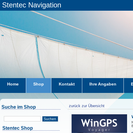
Stentec Navigation
Home
Shop
Kontakt
Ihre Angaben
zurück zur Übersicht
Suche im Shop
Suchen
N
Stentec Shop