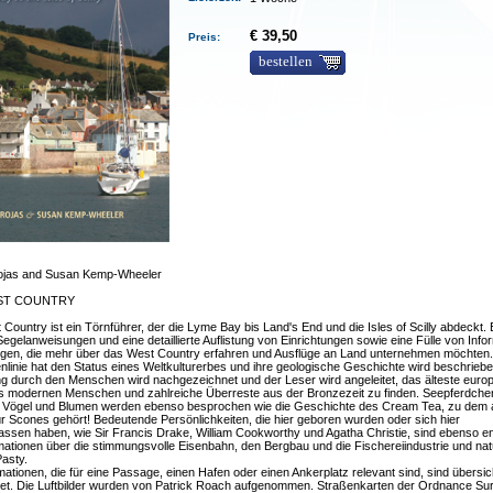
€ 39,50
Preis:
bestellen
ojas and Susan Kemp-Wheeler
ST COUNTRY
Country ist ein Törnführer, der die Lyme Bay bis Land's End und die Isles of Scilly abdeckt. 
Segelanweisungen und eine detaillierte Auflistung von Einrichtungen sowie eine Fülle von Info
nigen, die mehr über das West Country erfahren und Ausflüge an Land unternehmen möchten. 
nlinie hat den Status eines Weltkulturerbes und ihre geologische Geschichte wird beschriebe
g durch den Menschen wird nachgezeichnet und der Leser wird angeleitet, das älteste euro
es modernen Menschen und zahlreiche Überreste aus der Bronzezeit zu finden. Seepferdche
, Vögel und Blumen werden ebenso besprochen wie die Geschichte des Cream Tea, zu dem 
r Scones gehört! Bedeutende Persönlichkeiten, die hier geboren wurden oder sich hier
assen haben, wie Sir Francis Drake, William Cookworthy und Agatha Christie, sind ebenso en
mationen über die stimmungsvolle Eisenbahn, den Bergbau und die Fischereiindustrie und natü
asty.
rmationen, die für eine Passage, einen Hafen oder einen Ankerplatz relevant sind, sind übersic
et. Die Luftbilder wurden von Patrick Roach aufgenommen. Straßenkarten der Ordnance Su