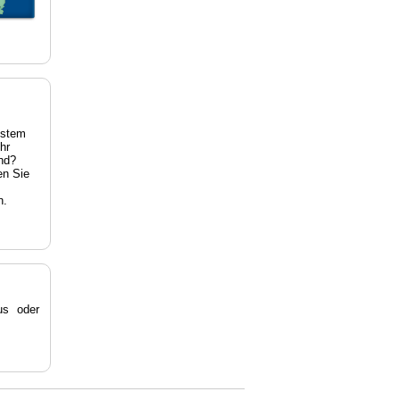
estem
hr
nd?
en Sie
n.
s oder