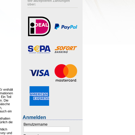
Wir akzeptieren Zahlungen
über:
Er enthält
rmationen
Ein Teil
n. Die
päische
n,
auch ein
Anmelden
thalten
rlich die
Benutzername
htlich
rvey und