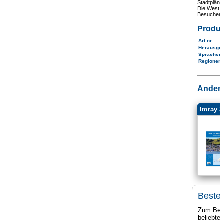
Stadtplän
Die West
Besucher,
Produ
Art.nr.
:
Herausg
Sprache
Regione
Ander
Imray 
Beste
Zum Bei
beliebt