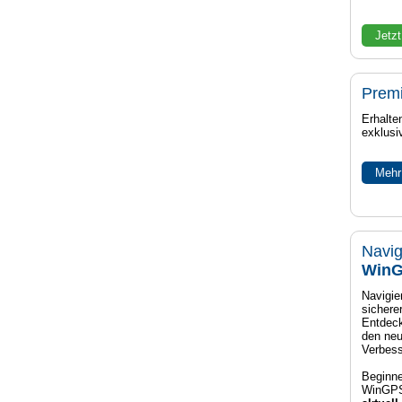
Jetzt
Prem
Erhalte
exklusi
Mehr
Navig
WinG
Navigier
sichere
Entdeck
den neu
Verbes
Beginne
WinGPS