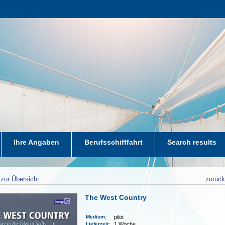
Ihre Angaben
Berufsschifffahrt
Search results
zur Übersicht
zurüc
The West Country
Medium
:
pilot
Lieferzeit
:
1 Woche