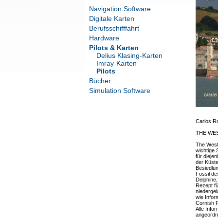
Navigation Software
Digitale Karten
Berufsschifffahrt
Hardware
Pilots & Karten
Delius Klasing-Karten
Imray-Karten
Pilots
Bücher
Simulation Software
Carlos R
THE WE
The West 
wichtige 
für dieje
der Küste
Besiedlun
Fossil d
Delphine
Rezept fü
niedergel
wie Infor
Cornish P
Alle Info
angeordn