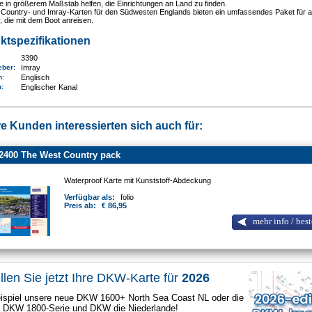
e in größerem Maßstab helfen, die Einrichtungen an Land zu finden.
 Country- und Imray-Karten für den Südwesten Englands bieten ein umfassendes Paket für a
 die mit dem Boot anreisen.
ktspezifikationen
3390
eber:
Imray
n:
Englisch
n
:
Englischer Kanal
e Kunden interessierten sich auch für:
2400 The West Country pack
Waterproof Karte mit Kunststoff-Abdeckung
Verfügbar als:
folio
Preis ab:
€ 86,95
mehr info / best
llen Sie jetzt Ihre DKW-Karte für
2026
spiel unsere neue DKW 1600+ North Sea Coast NL oder die
e DKW 1800-Serie und DKW die Niederlande!