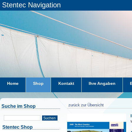
Stentec Navigation
Home
Shop
Kontakt
Ihre Angaben
zurück zur Übersicht
Suche im Shop
Suchen
W
Stentec Shop