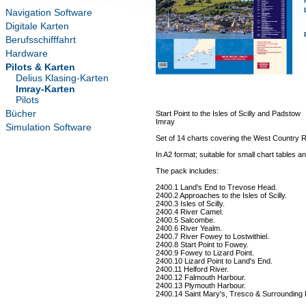
Navigation Software
Digitale Karten
Berufsschifffahrt
Hardware
Pilots & Karten
Delius Klasing-Karten
Imray-Karten
Pilots
Bücher
Start Point to the Isles of Scilly and Padstow
Imray
Simulation Software
Set of 14 charts covering the West Country R
In A2 format; suitable for small chart tables 
The pack includes:
2400.1 Land's End to Trevose Head.
2400.2 Approaches to the Isles of Scilly.
2400.3 Isles of Scilly.
2400.4 River Camel.
2400.5 Salcombe.
2400.6 River Yealm.
2400.7 River Fowey to Lostwithiel.
2400.8 Start Point to Fowey.
2400.9 Fowey to Lizard Point.
2400.10 Lizard Point to Land's End.
2400.11 Helford River.
2400.12 Falmouth Harbour.
2400.13 Plymouth Harbour.
2400.14 Saint Mary's, Tresco & Surrounding 