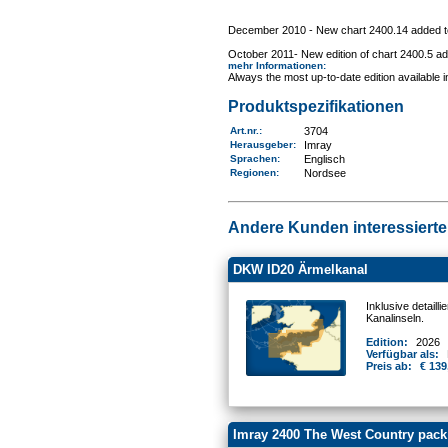
December 2010 - New chart 2400.14 added to p
October 2011- New edition of chart 2400.5 ad
mehr Informationen
:
Always the most up-to-date edition available 
Produktspezifikationen
Art.nr.
:
3704
Herausgeber:
Imray
Sprachen:
Englisch
Regionen
:
Nordsee
Andere Kunden interessierten
DKW ID20 Ärmelkanal
Inklusive detail
Kanalinseln.
Edition:
2026
Verfügbar als:
Preis ab:
€ 139
Imray 2400 The West Country pack