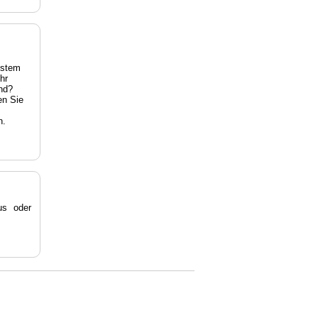
estem
hr
nd?
en Sie
n.
s oder