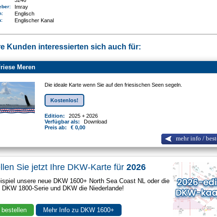
3246
eber:
Imray
n:
Englisch
n
:
Englischer Kanal
e Kunden interessierten sich auch für:
riese Meren
Die ideale Karte wenn Sie auf den friesischen Seen segeln.
Kostenlos!
Edition:
2025 + 2026
Verfügbar als:
Download
Preis ab:
€ 0,00
mehr info / best
llen Sie jetzt Ihre DKW-Karte für
2026
spiel unsere neue DKW 1600+ North Sea Coast NL oder die
e DKW 1800-Serie und DKW die Niederlande!
 bestellen
Mehr Info zu DKW 1600+