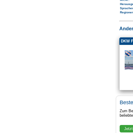
Herausg
Sprache
Regione
Ander
DKW F
Beste
Zum Bei
beliebt
Jetzt