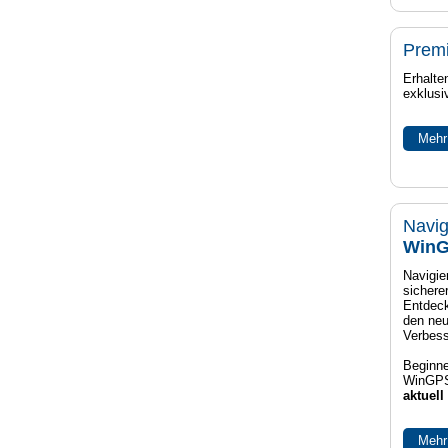
Prem
Erhalte
exklusi
Mehr
Navig
WinG
Navigier
sichere
Entdeck
den neu
Verbes
Beginne
WinGPS
aktuell
Mehr