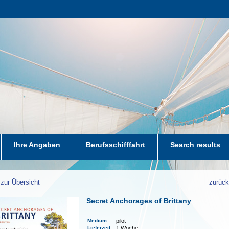
Ihre Angaben
Berufsschifffahrt
Search results
zur Übersicht
zurüc
Secret Anchorages of Brittany
Medium
:
pilot
Lieferzeit
:
1 Woche