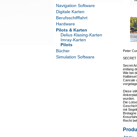
Navigation Software
Digitale Karten
Berufsschifffahrt
Hardware
Pilots & Karten
Delius Klasing-Karten
Imray-Karten
Pilots
Bücher
Peter Cu
Simulation Software
SECRET
Secret An
entlang d
Wie bei d
Halbinse
Cancale 
vorgelage
Diese sti
Ankerpla
wurden.
Die Lotse
Geschicht
mit Segel
Bretagne 
Kreuzfahr
Recht bek
Produ
Art.nr.
: