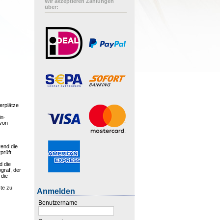
Wir akzeptieren Zahlungen
über:
erplätze
.
in-
 von
rend die
prüft
d die
graf, der
 die
ste zu
Anmelden
Benutzername