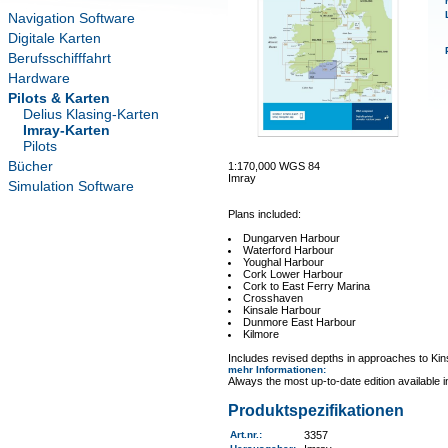
Navigation Software
Digitale Karten
Berufsschifffahrt
Hardware
Pilots & Karten
Delius Klasing-Karten
Imray-Karten
Pilots
Bücher
1:170,000 WGS 84
Imray
Simulation Software
Plans included:
Dungarven Harbour
Waterford Harbour
Youghal Harbour
Cork Lower Harbour
Cork to East Ferry Marina
Crosshaven
Kinsale Harbour
Dunmore East Harbour
Kilmore
Includes revised depths in approaches to Ki
mehr Informationen
:
Always the most up-to-date edition available 
Produktspezifikationen
Art.nr.
:
3357