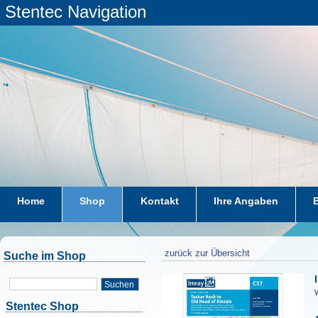
Stentec Navigation
Home
Shop
Kontakt
Ihre Angaben
zurück zur Übersicht
Suche im Shop
Suchen
W
Stentec Shop