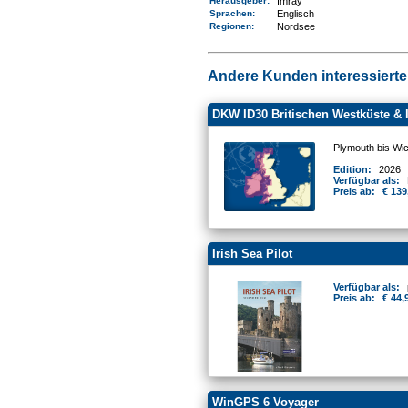
Herausgeber:
Imray
Sprachen:
Englisch
Regionen
:
Nordsee
Andere Kunden interessierten
DKW ID30 Britischen Westküste & 
Plymouth bis Wic
Edition:
2026
Verfügbar als:
Preis ab:
€ 139
Irish Sea Pilot
Verfügbar als:
Preis ab:
€ 44,
WinGPS 6 Voyager