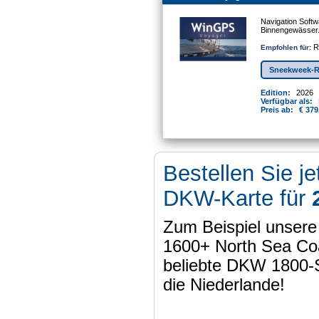
Navigation Softw
Binnengewässer
Re
Empfohlen für:
Sneekweek-R
Edition:
2026
Verfügbar als:
Preis ab:
€ 379
Bestellen Sie je
DKW-Karte für
Zum Beispiel unser
1600+ North Sea Coa
beliebte DKW 1800-
die Niederlande!