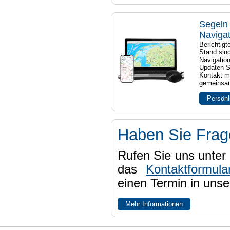
Segeln 
Naviga
Berichtig
Stand sind
Navigatio
Updaten S
Kontakt mi
gemeinsam
Persönl
Haben Sie Fra
Rufen Sie uns unter 
das
Kontaktformula
einen Termin in uns
Mehr Informationen