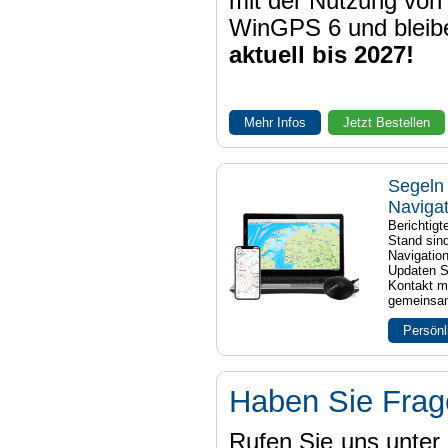
mit der Nutzung von
WinGPS 6 und bleib
aktuell bis 2027!
Mehr Infos
Jetzt Bestellen
Segeln 
Naviga
Berichtig
Stand sind
Navigatio
Updaten S
Kontakt mi
gemeinsam
Persönl
Haben Sie Fra
Rufen Sie uns unter 