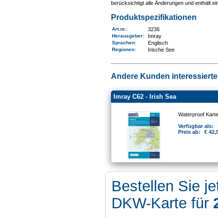
berücksichtigt alle Änderungen und enthält e
Produktspezifikationen
Art.nr.
:
3236
Herausgeber:
Imray
Sprachen:
Englisch
Regionen
:
Irische See
Andere Kunden interessierten
Imray C62 - Irish Sea
Waterproof Kart
Verfügbar als:
Preis ab:
€ 42,
Bestellen Sie je
DKW-Karte für