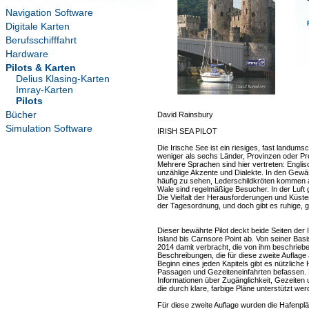
Navigation Software
Digitale Karten
Berufsschifffahrt
Hardware
Pilots & Karten
Delius Klasing-Karten
Imray-Karten
Pilots
Bücher
David Rainsbury
Simulation Software
IRISH SEA PILOT
Die Irische See ist ein riesiges, fast landums
weniger als sechs Länder, Provinzen oder Pro
Mehrere Sprachen sind hier vertreten: Englis
unzählige Akzente und Dialekte. In den Gewä
häufig zu sehen, Lederschildkröten kommen a
Wale sind regelmäßige Besucher. In der Luft
Die Vielfalt der Herausforderungen und Küsten
der Tagesordnung, und doch gibt es ruhige,
Dieser bewährte Pilot deckt beide Seiten der 
Island bis Carnsore Point ab. Von seiner Bas
2014 damit verbracht, die von ihm beschrie
Beschreibungen, die für diese zweite Auflage 
Beginn eines jeden Kapitels gibt es nützliche
Passagen und Gezeiteneinfahrten befassen. De
Informationen über Zugänglichkeit, Gezeiten
die durch klare, farbige Pläne unterstützt wer
Für diese zweite Auflage wurden die Hafenplä