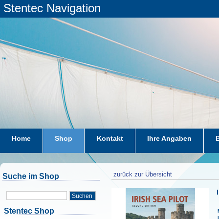
Stentec Navigation
Home
Shop
Kontakt
Ihre Angaben
zurück zur Übersicht
Suche im Shop
Suchen
Stentec Shop