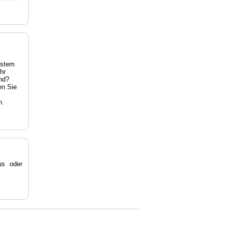
estem
hr
nd?
en Sie
n.
s oder