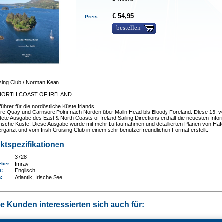
€ 54,95
Preis:
bestellen
ising Club / Norman Kean
 NORTH COAST OF IRELAND
führer für die nordöstliche Küste Irlands
re Quay und Carnsore Point nach Norden über Malin Head bis Bloody Foreland. Diese 13. vo
tete Ausgabe des East & North Coasts of Ireland Sailing Directions enthält die neuesten Info
irische Küste. Diese Ausgabe wurde mit mehr Luftaufnahmen und detaillierten Plänen von Hä
rgänzt und vom Irish Cruising Club in einem sehr benutzerfreundlichen Format erstellt.
ktspezifikationen
3728
eber:
Imray
n:
Englisch
n
:
Atlantik, Irische See
e Kunden interessierten sich auch für: