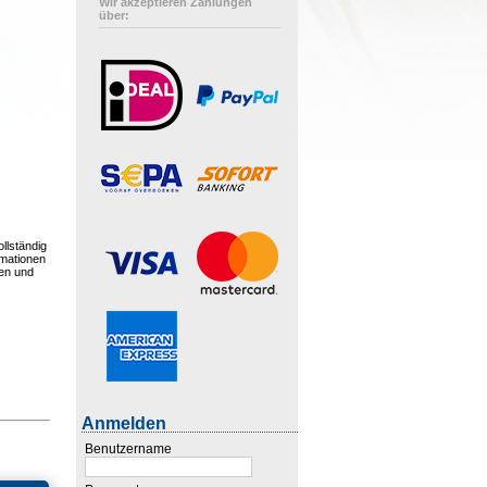
Wir akzeptieren Zahlungen
über:
llständig
rmationen
fen und
Anmelden
Benutzername