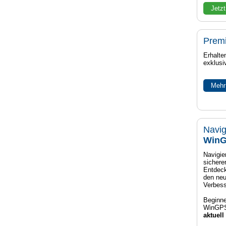
Jetzt
Prem
Erhalte
exklusi
Mehr
Navig
WinG
Navigier
sichere
Entdeck
den neu
Verbes
Beginne
WinGPS
aktuell