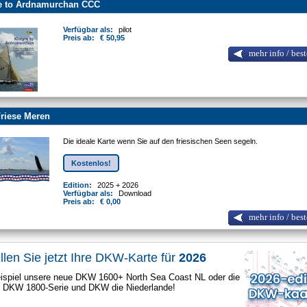
re to Ardnamurchan CCC
Verfügbar als:
pilot
Preis ab:
€ 50,95
mehr info / best
riese Meren
Die ideale Karte wenn Sie auf den friesischen Seen segeln.
Kostenlos!
Edition:
2025 + 2026
Verfügbar als:
Download
Preis ab:
€ 0,00
mehr info / best
llen Sie jetzt Ihre DKW-Karte für
2026
spiel unsere neue DKW 1600+ North Sea Coast NL oder die
e DKW 1800-Serie und DKW die Niederlande!