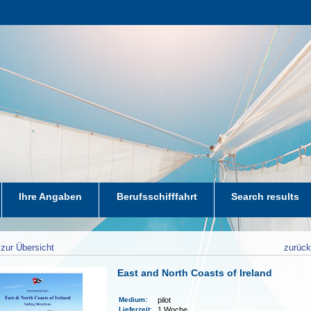
Ihre Angaben
Berufsschifffahrt
Search results
zur Übersicht
zurüc
East and North Coasts of Ireland
Medium
:
pilot
Lieferzeit
:
1 Woche