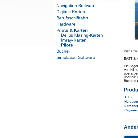
Navigation Software
Digitale Karten
Berufsschifffahrt
Hardware
Pilots & Karten
Delius Klasing-Karten
Imray-Karten
Pilots
Bücher
Irish Cru
Simulation Software
EAST &
Ein Segel
Von Kilmo
überarbei
über die 
Buchten e
Produ
Art.nr.
:
Herausg
Sprache
Regione
Ander