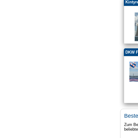
Kinty
DKW F
Beste
Zum Bei
beliebt