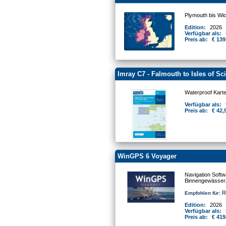
Plymouth bis Wic
Edition:
2026
Verfügbar als:
Preis ab:
€ 139
Imray C7 - Falmouth to Isles of Sc
Waterproof Kart
Verfügbar als:
Preis ab:
€ 42,
WinGPS 6 Voyager
Navigation Softw
Binnengewässer
Re
Empfohlen für:
Edition:
2026
Verfügbar als:
Preis ab:
€ 419