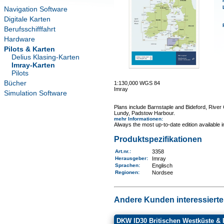
Navigation Software
Digitale Karten
Berufsschifffahrt
Hardware
Pilots & Karten
Delius Klasing-Karten
Imray-Karten
Pilots
Bücher
1:130,000 WGS 84
Imray
Simulation Software
Plans include Barnstaple and Bideford, River
Lundy, Padstow Harbour.
mehr Informationen
:
Always the most up-to-date edition available 
Produktspezifikationen
Art.nr.
:
3358
Herausgeber:
Imray
Sprachen:
Englisch
Regionen
:
Nordsee
Andere Kunden interessierten
DKW ID30 Britischen Westküste & 