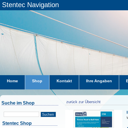
Stentec Navigation
Home
Shop
Kontakt
Ihre Angaben
zurück zur Übersicht
Suche im Shop
Suchen
W
Stentec Shop