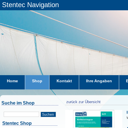
Stentec Navigation
Home
Shop
Kontakt
Ihre Angaben
zurück zur Übersicht
Suche im Shop
Suchen
W
Stentec Shop