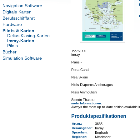
Navigation Software
Digitale Karten
Berufsschifffahrt
Hardware
Pilots & Karten
Delius Klasing-Karten
Imray-Karten
Pilots
1:275,000
Bücher
Imray
Simulation Software
Plans -
Porta Canal
Néa Skioni
Nisís Diaporos Anchorages
Nisís Ammouliani
Stenón Thasou
mehr Informationen
:
Always the most up-to-date edition available 
Produktspezifikationen
Art.nr.
:
3635
Herausgeber:
Imray
Sprachen:
Englisch
Regionen
:
Mittelmeer