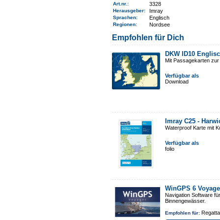
Art.nr.
:
3328
Herausgeber:
Imray
Sprachen:
Englisch
Regionen
:
Nordsee
Empfohlen für Dich
DKW ID10 Englisc
Mit Passagekarten zur
Verfügbar als
Download
Imray C25 - Harw
Waterproof Karte mit 
Verfügbar als
folio
WinGPS 6 Voyage
Navigation Software fü
Binnengewässer.
Regatta
Empfohlen für: