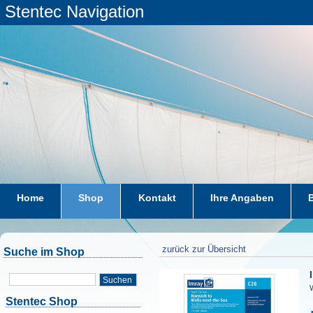
Stentec Navigation
Home
Shop
Kontakt
Ihre Angaben
zurück zur Übersicht
Suche im Shop
Suchen
W
Stentec Shop