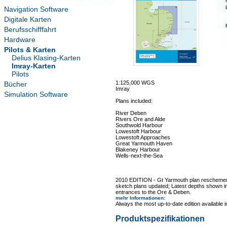
Navigation Software
Digitale Karten
Berufsschifffahrt
Hardware
Pilots & Karten
Delius Klasing-Karten
Imray-Karten
Pilots
1:125,000 WGS
Bücher
Imray
Simulation Software
Plans included:
River Deben
Rivers Ore and Alde
Southwold Harbour
Lowestoft Harbour
Lowestoft Approaches
Great Yarmouth Haven
Blakeney Harbour
Wells-next-the-Sea
2010 EDITION - Gt Yarmouth plan reschemed
sketch plans updated; Latest depths shown in
entrances to the Ore & Deben.
mehr Informationen
:
Always the most up-to-date edition available 
Produktspezifikationen