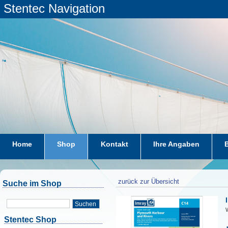
Stentec Navigation
Home
Shop
Kontakt
Ihre Angaben
zurück zur Übersicht
Suche im Shop
Suchen
W
Stentec Shop