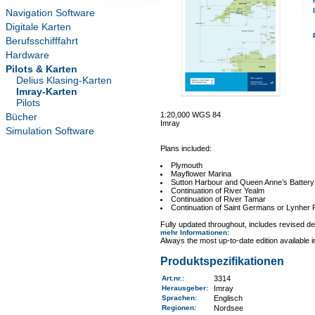
Navigation Software
Digitale Karten
Berufsschifffahrt
Hardware
Pilots & Karten
Delius Klasing-Karten
Imray-Karten
Pilots
1:20,000 WGS 84
Bücher
Imray
Simulation Software
Plans included:
Plymouth
Mayflower Marina
Sutton Harbour and Queen Anne’s Battery
Continuation of River Yealm
Continuation of River Tamar
Continuation of Saint Germans or Lynher 
Fully updated throughout, includes revised de
mehr Informationen
:
Always the most up-to-date edition available 
Produktspezifikationen
Art.nr.
:
3314
Herausgeber:
Imray
Sprachen:
Englisch
Regionen
:
Nordsee