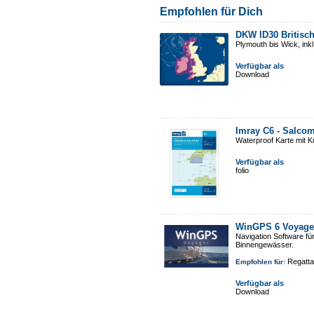
Empfohlen für Dich
DKW ID30 Britisc
Plymouth bis Wick, ink
Verfügbar als
Download
Imray C6 - Salcom
Waterproof Karte mit 
Verfügbar als
folio
WinGPS 6 Voyage
Navigation Software fü
Binnengewässer.
Regatta
Empfohlen für:
Verfügbar als
Download