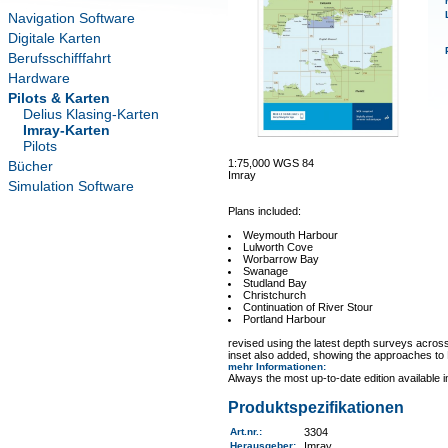
Navigation Software
Digitale Karten
Berufsschifffahrt
Hardware
Pilots & Karten
Delius Klasing-Karten
Imray-Karten
Pilots
1:75,000 WGS 84
Bücher
Imray
Simulation Software
Plans included:
Weymouth Harbour
Lulworth Cove
Worbarrow Bay
Swanage
Studland Bay
Christchurch
Continuation of River Stour
Portland Harbour
revised using the latest depth surveys across
inset also added, showing the approaches to 
mehr Informationen
:
Always the most up-to-date edition available 
Produktspezifikationen
Art.nr.
:
3304
Herausgeber:
Imray