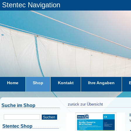
Stentec Navigation
Home
Shop
Kontakt
Ihre Angaben
zurück zur Übersicht
Suche im Shop
Suchen
W
Stentec Shop