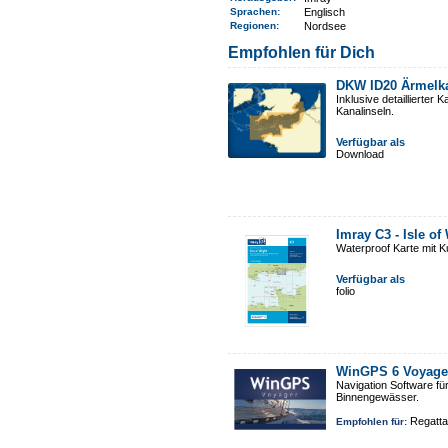
Sprachen:
Englisch
Regionen
:
Nordsee
Empfohlen für Dich
DKW ID20 Ärmelk
Inklusive detaillierte
Kanalinseln.
Verfügbar als
Download
Imray C3 - Isle of
Waterproof Karte mit 
Verfügbar als
folio
WinGPS 6 Voyage
Navigation Software fü
Binnengewässer.
Regatta
Empfohlen für: