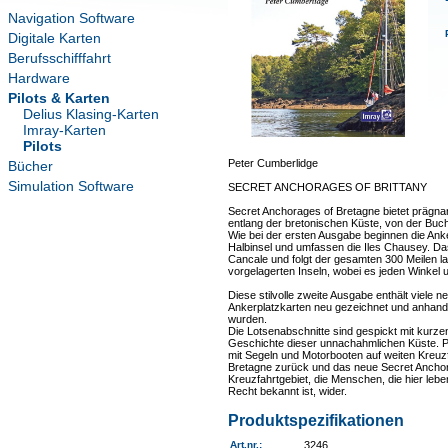
Navigation Software
Digitale Karten
Berufsschifffahrt
Hardware
Pilots & Karten
Delius Klasing-Karten
Imray-Karten
Pilots
Peter Cumberlidge
Bücher
Simulation Software
SECRET ANCHORAGES OF BRITTANY
Secret Anchorages of Bretagne bietet prägnan
entlang der bretonischen Küste, von der Buch
Wie bei der ersten Ausgabe beginnen die Anke
Halbinsel und umfassen die Iles Chausey. Da
Cancale und folgt der gesamten 300 Meilen 
vorgelagerten Inseln, wobei es jeden Winkel 
Diese stilvolle zweite Ausgabe enthält viele ne
Ankerplatzkarten neu gezeichnet und anhand 
wurden.
Die Lotsenabschnitte sind gespickt mit kurze
Geschichte dieser unnachahmlichen Küste. Pet
mit Segeln und Motorbooten auf weiten Kreuzf
Bretagne zurück und das neue Secret Anchora
Kreuzfahrtgebiet, die Menschen, die hier leb
Recht bekannt ist, wider.
Produktspezifikationen
Art.nr.
:
3246