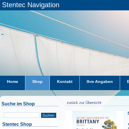
Stentec Navigation
Home
Shop
Kontakt
Ihre Angaben
zurück zur Übersicht
Suche im Shop
Suchen
Stentec Shop