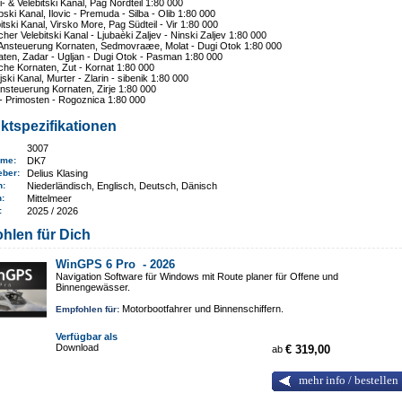
- & Velebitski Kanal, Pag Nordteil 1:80 000
pski Kanal, Ilovic - Premuda - Silba - Olib 1:80 000
itski Kanal, Virsko More, Pag Südteil - Vir 1:80 000
cher Velebitski Kanal - Ljubaèki Zaljev - Ninski Zaljev 1:80 000
nsteuerung Kornaten, Sedmovraæe, Molat - Dugi Otok 1:80 000
ten, Zadar - Ugljan - Dugi Otok - Pasman 1:80 000
che Kornaten, Zut - Kornat 1:80 000
jski Kanal, Murter - Zlarin - sibenik 1:80 000
nsteuerung Kornaten, Zirje 1:80 000
 - Primosten - Rogoznica 1:80 000
ktspezifikationen
3007
ame
:
DK7
eber:
Delius Klasing
n:
Niederländisch, Englisch, Deutsch, Dänisch
n
:
Mittelmeer
e:
2025 / 2026
hlen für Dich
WinGPS 6 Pro -
2026
Navigation Software für Windows mit Route planer für Offene und
Binnengewässer.
Motorbootfahrer und Binnenschiffern.
Empfohlen für:
Verfügbar als
Download
ab
€ 319,00
mehr info / bestellen