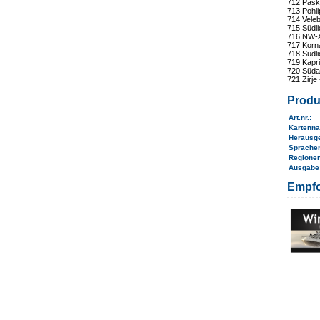
712 Paski
713 Pohli
714 Veleb
715 Südli
716 NW-A
717 Korna
718 Südli
719 Kapri
720 Süda
721 Zirje
Produ
Art.nr.
:
Kartenn
Herausg
Sprache
Regione
Ausgab
Empfo