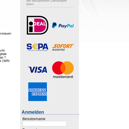
Wir akzeptieren Zahlungen
über:
verstauen
acht
itale
App ?
ws (WIN
Anmelden
Benutzername