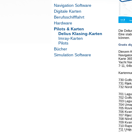
Navigation Software
Digitale Karten
Berufsschifffahrt
Hardware
Pilots & Karten
Die Deliu
Delius Klasing-Karten
Eine stab
Imray-Karten
können.
Pilots
Gratis di
Bücher
Diesem Ka
Simulation Software
Navigator
Karte 365
Yacht Nav
7-11, 64b
Kartennu
730 Golfo
731 Rijek
732 Nordd
701 Lagu
702 Golfo
703 Lagu
704 Umag
705 Rovin
706 Kvarn
707 Rijec
708 Nördl
709 Kvarn
710 Rapsk
711 Unija