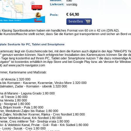
Medium
:
folio
Lieferzeit
:
vorrätig
€ 64,90
Preis:
bestellen
s Klasing Sportbootkarten haben ein handliches Format von 60 cm x 42 cm (DIN A2).
ile Kunststofftasche stellt sicher, dass Sie die Karten gut transportieren und sicher an Bord 
gitale Seekarte für PC, Tablet und Smartphone
rtensatz liegt ein Gutscheincode bei, mit dem die Karten auch digital in der App ?WinGPS Y
" genutzt werden können. Nach erfolgreicher Installation des Kartensatzes können Sie die dig
 Tage lang kostenfrei auf Ihrem PC, Tablet oder Smartphone nutzen ? die dazu notwendige 
igator" ist kostenlos erhältlich im App Store und bei Google Play bzw. als Version für Windo
it) auf www.yacht-navigator.com
mmer, Kartenname und Maßstab:
 di Venezia 1:320 000
a bis Kornaten - Kavarner, Kvarneriæ, Virsko More 1:320 000
almatien, Zadar - Kornaten - sibenik 1:320 000
na di Marano - Laguna Grado 1:80 000
 di Trieste 1:80 000
na Veneta 1:80 000
 - Novigrad 1:80 000
j, Brijuni Inseln - Pula 1:80 000
er, Medulinski Zaljev bis Rabac 1:80 000
ki Zaljev, Nördlicher Kvarner, Rijeka - Cres Nordteil 1:80 000
icher Velebitski Kanal, Krk Nordteil 1:80 000
eriæ, Cres mittlerer Teil - Srednja vrata 1:80 000
i- & Velebitski Kanal, Prviæ - Goli - Rab - Krk Südteil 1:80 000
 - Losinj - Susak - Cres 1:80 000