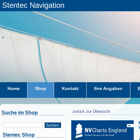
Stentec Navigation
Home
Shop
Kontakt
Ihre Angaben
zurück zur Übersicht
Suche im Shop
Suchen
Stentec Shop