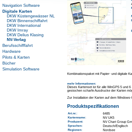
Navigation Software
Digitale Karten
DKW Küstengewässer NL
DKW Binnenschiffahrt
DKW International
DKW Imray
DKW Delius Klasing
NV-Verlag
Berufsschifffahrt
Hardware
Pilots & Karten
Bücher
Simulation Software
Kombinationspaket mit Papier- und digitale Ka
mehr Informationen
:
Dieses Kartenset ist für alle WinGPS 5 und 6
gestochen scharfe Ausdrucke der Karten mög
Zur Installation der Karten auf dem Window
Produktspezifikationen
Art.nr.
:
6485
Kartenname
:
NV UK5
Produzent:
NV Chart Group G
Sprachen:
Deutsch/Englisch
Regionen
:
Nordsee