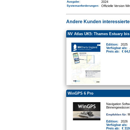
Ausgabe:
2024
Systemanforderungen
:
Offizielle Version W
Andere Kunden interessierten
NV Atlas UK5: Thames Estuary bis
Edition:
2025
Verfügbar als:
Preis ab:
€ 64,
WinGPS 6 Pro
Navigation Softw
Binnengewässer
Mo
Empfohlen für:
Edition:
2026
Verfügbar als:
Preis ab:
€ 319