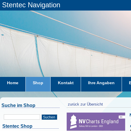
Stentec Navigation
Home
Shop
Kontakt
Ihre Angaben
zurück zur Übersicht
Suche im Shop
Suchen
Stentec Shop