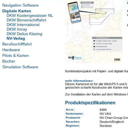
Navigation Software
Digitale Karten
DKW Küstengewässer NL
DKW Binnenschiffahrt
DKW International
DKW Imray
DKW Delius Klasing
NV-Verlag
Berufsschifffahrt
Hardware
Pilots & Karten
Bücher
Simulation Software
Kombinationspaket mit Papier- und digitale Ka
mehr Informationen
:
Dieses Kartenset ist für alle WinGPS 5 und 6
gestochen scharfe Ausdrucke der Karten mög
Zur Installation der Karten auf dem Window
Produktspezifikationen
Art.nr.
:
6484
Kartenname
:
NV UK4
Produzent:
NV Chart Group G
Sprachen:
Deutsch/Englisch
Regionen
:
Nordsee