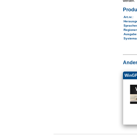
werden.
Produ
Art.nr.
:
Herausg
Sprache
Regione
Ausgab
Systema
Ander
WinGP