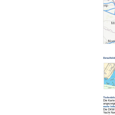
Detailbil
Tiefenbil
Die Karte
angezeigt
mehr Inf
Die DKW 
Yacht Nav