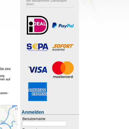
Wir akzeptieren Zahlungen
über:
Sie eine
ung
mmer auf
-Hamm-
Anmelden
Benutzername