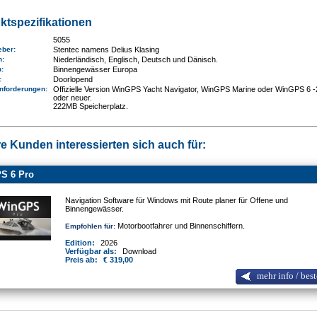
ktspezifikationen
5055
eber:
Stentec namens Delius Klasing
n:
Niederländisch, Englisch, Deutsch und Dänisch.
n
:
Binnengewässer Europa
e:
Doorlopend
nforderungen
:
Offizielle Version WinGPS Yacht Navigator, WinGPS Marine oder WinGPS 6 
oder neuer.
222MB Speicherplatz.
e Kunden interessierten sich auch für:
S 6 Pro
Navigation Software für Windows mit Route planer für Offene und
Binnengewässer.
Motorbootfahrer und Binnenschiffern.
Empfohlen für:
Edition:
2026
Verfügbar als:
Download
Preis ab:
€ 319,00
mehr info / best