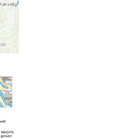
 weiß
in WinGPS
 genutzt