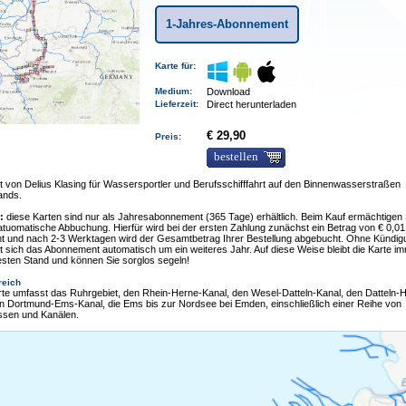
1-Jahres-Abonnement
Karte für:
Medium
:
Download
Lieferzeit
:
Direct herunterladen
€ 29,90
Preis:
bestellen
t von Delius Klasing für Wassersportler und Berufsschifffahrt auf den Binnenwasserstraßen
ands.
:
diese Karten sind nur als Jahresabonnement (365 Tage) erhältlich. Beim Kauf ermächtigen 
 atuomatische Abbuchung. Hierfür wird bei der ersten Zahlung zunächst ein Betrag von € 0,01
t und nach 2-3 Werktagen wird der Gesamtbetrag Ihrer Bestellung abgebucht. Ohne Kündig
t sich das Abonnement automatisch um ein weiteres Jahr. Auf diese Weise bleibt die Karte i
sten Stand und können Sie sorglos segeln!
reich
rte umfasst das Ruhrgebiet, den Rhein-Herne-Kanal, den Wesel-Datteln-Kanal, den Datteln
en Dortmund-Ems-Kanal, die Ems bis zur Nordsee bei Emden, einschließlich einer Reihe von
ssen und Kanälen.