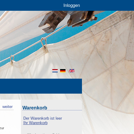
Inloggen
nl
de
en
k
weiter
Warenkorb
Der Warenkorb ist leer
Ihr Warenkorb
zur