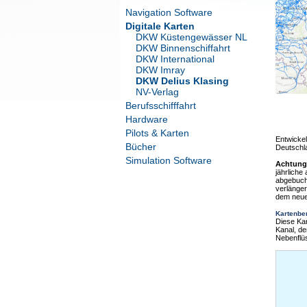
Navigation Software
Digitale Karten
DKW Küstengewässer NL
DKW Binnenschiffahrt
DKW International
DKW Imray
DKW Delius Klasing
NV-Verlag
Berufsschifffahrt
Hardware
Pilots & Karten
Entwickel
Bücher
Deutschl
Simulation Software
Achtung
jährliche
abgebuch
verlänger
dem neue
Kartenbe
Diese Ka
Kanal, d
Nebenflü