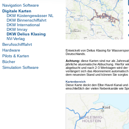
Navigation Software
Digitale Karten
DKW Küstengewässer NL
DKW Binnenschiffahrt
DKW International
DKW Imray
DKW Delius Klasing
NV-Verlag
Berufsschifffahrt
Hardware
Entwickelt von Delius Klasing für Wasserspor
Deutschlands.
Pilots & Karten
Achtung:
diese Karten sind nur als Jahresa
Bücher
jährliche atuomatische Abbuchung. Hierfür wi
Simulation Software
abgebucht und nach 2-3 Werktagen wird der
verlängert sich das Abonnement automatisch u
dem neuesten Stand und können Sie sorglos 
Kartenbereich
Diese Karte deckt den Elbe-Havel-Kanal und 
einschließlich der vielen Nebenkanäle wie 