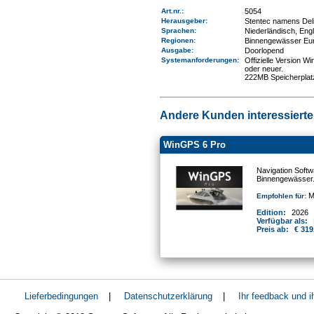
Art.nr.
:
5054
Herausgeber:
Stentec namens Deli
Sprachen:
Niederländisch, Eng
Regionen
:
Binnengewässer Eu
Ausgabe:
Doorlopend
Systemanforderungen
:
Offizielle Version 
oder neuer.
222MB Speicherplat
Andere Kunden interessierten
WinGPS 6 Pro
Navigation Softw
Binnengewässer
Mo
Empfohlen für:
Edition:
2026
Verfügbar als:
Preis ab:
€ 319
Lieferbedingungen
|
Datenschutzerklärung
|
Ihr feedback und 