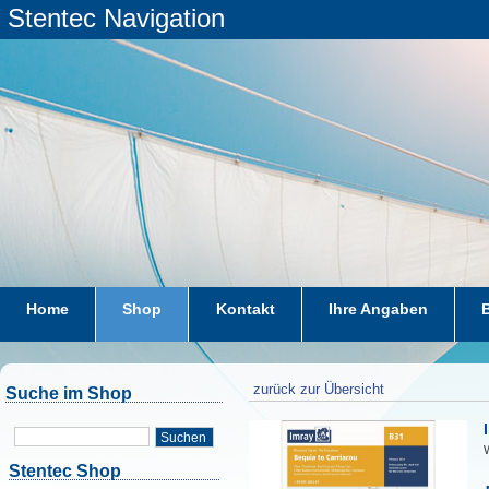
Stentec Navigation
Home
Shop
Kontakt
Ihre Angaben
zurück zur Übersicht
Suche im Shop
Suchen
W
Stentec Shop