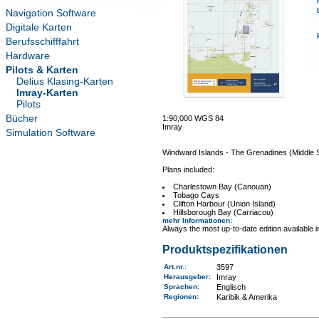
Navigation Software
Digitale Karten
Berufsschifffahrt
Hardware
Pilots & Karten
Delius Klasing-Karten
Imray-Karten
Pilots
Bücher
1:90,000 WGS 84
Imray
Simulation Software
Windward Islands - The Grenadines (Middle 
Plans included:
Charlestown Bay (Canouan)
Tobago Cays
Clifton Harbour (Union Island)
Hillsborough Bay (Carriacou)
mehr Informationen
:
Always the most up-to-date edition available 
Produktspezifikationen
Art.nr.
:
3597
Herausgeber:
Imray
Sprachen:
Englisch
Regionen
:
Karibik & Amerika