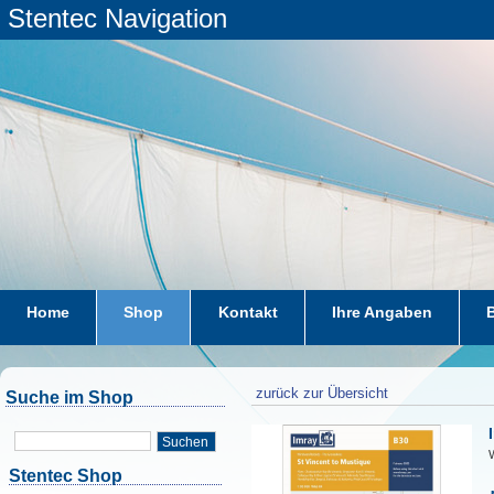
Stentec Navigation
Home
Shop
Kontakt
Ihre Angaben
zurück zur Übersicht
Suche im Shop
Suchen
W
Stentec Shop