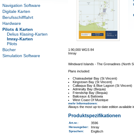
Navigation Software
Digitale Karten
Berufsschifffahrt
Hardware
Pilots & Karten
Delius Klasing-Karten
Imray-Karten
Pilots
Bücher
1:90,000 WGS 84
Imray
Simulation Software
Windward Islands - The Grenadines (North S
Plans included:
Chateaubelair Bay (St Vincent)
Kingstown Bay (St Vincent)
Calliaqua Bay & Blue Lagoon (St Vincent)
Admiralty Bay (Bequia)
Friendship Bay (Bequia)
Baliceaux & Battowia
West Coast Of Mustique
mehr Informationen
:
Always the most up-to-date edition available 
Produktspezifikationen
Art.nr.
:
3596
Herausgeber:
Imray
Sprachen:
Englisch