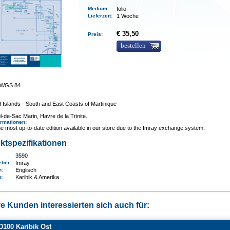
Medium
:
folio
Lieferzeit
:
1 Woche
€ 35,50
Preis:
bestellen
0 WGS 84
Islands - South and East Coasts of Martinique
l-de-Sac Marin, Havre de la Trinite.
ormationen
:
e most up-to-date edition available in our store due to the Imray exchange system.
ktspezifikationen
3590
eber:
Imray
n:
Englisch
n
:
Karibik & Amerika
e Kunden interessierten sich auch für:
100 Karibik Ost