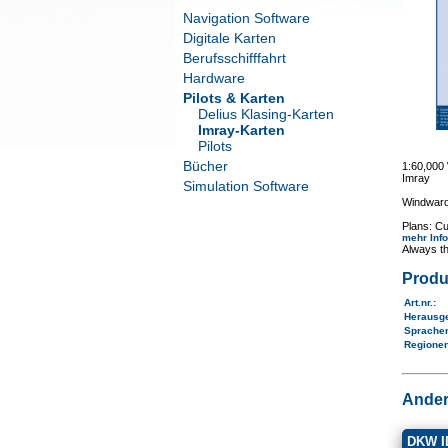
Navigation Software
Digitale Karten
Berufsschifffahrt
Hardware
Pilots & Karten
Delius Klasing-Karten
Imray-Karten
Pilots
Bücher
1:60,00
Imray
Simulation Software
Windward 
Plans: Cu
mehr Inf
Always th
Produ
Art.nr.
:
Herausg
Sprache
Regione
Ander
DKW ID