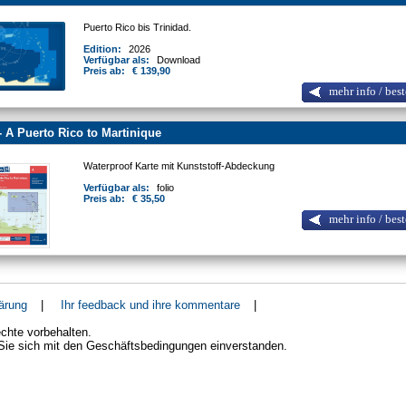
Puerto Rico bis Trinidad.
Edition:
2026
Verfügbar als:
Download
Preis ab:
€ 139,90
mehr info / best
- A Puerto Rico to Martinique
Waterproof Karte mit Kunststoff-Abdeckung
Verfügbar als:
folio
Preis ab:
€ 35,50
mehr info / best
ärung
|
Ihr feedback und ihre kommentare
|
chte vorbehalten.
 Sie sich mit den Geschäftsbedingungen einverstanden.