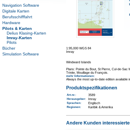
Navigation Software
Digitale Karten
Berufsschifffahrt
Hardware
Pilots & Karten
Delius Klasing-Karten
Imray-Karten
Pilots
Bücher
1:95,000 WGS 84
Imray
Simulation Software
Windward Islands
Plans: Pointe du Bout, St Pierre, Cul-de-Sac
Trinite, Mouillage du François.
mehr Informationen
:
Always the most up-to-date edition available 
Produktspezifikationen
Art.nr.
:
3589
Herausgeber:
Imray
Sprachen:
Englisch
Regionen
:
Karibik & Amerika
Andere Kunden interessierten