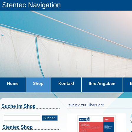
Stentec Navigation
Home
Shop
Kontakt
Ihre Angaben
zurück zur Übersicht
Suche im Shop
Suchen
W
Stentec Shop