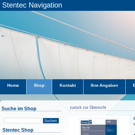
Stentec Navigation
Home
Shop
Kontakt
Ihre Angaben
zurück zur Übersicht
Suche im Shop
Suchen
W
Stentec Shop