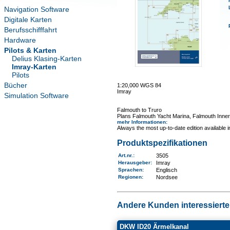
Navigation Software
Digitale Karten
Berufsschifffahrt
Hardware
Pilots & Karten
Delius Klasing-Karten
Imray-Karten
Pilots
Bücher
1:20,000 WGS 84
Imray
Simulation Software
Falmouth to Truro
Plans Falmouth Yacht Marina, Falmouth Inne
mehr Informationen
:
Always the most up-to-date edition available 
Produktspezifikationen
Art.nr.
:
3505
Herausgeber:
Imray
Sprachen:
Englisch
Regionen
:
Nordsee
Andere Kunden interessierten
DKW ID20 Ärmelkanal