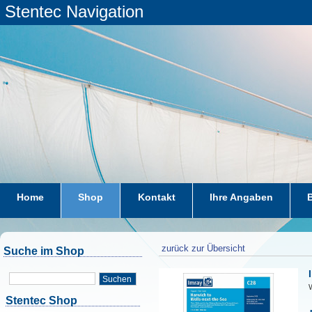
Stentec Navigation
Home
Shop
Kontakt
Ihre Angaben
zurück zur Übersicht
Suche im Shop
Suchen
W
Stentec Shop