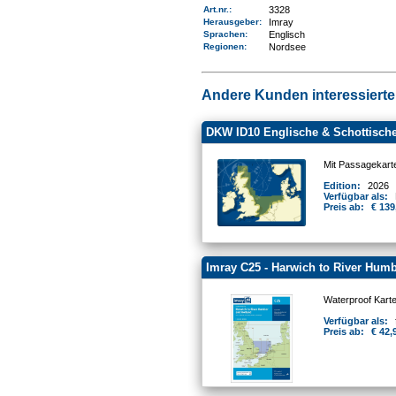
Art.nr.
:
3328
Herausgeber:
Imray
Sprachen:
Englisch
Regionen
:
Nordsee
Andere Kunden interessierten
DKW ID10 Englische & Schottische
Mit Passagekart
Edition:
2026
Verfügbar als:
Preis ab:
€ 139
Imray C25 - Harwich to River Hum
Waterproof Kart
Verfügbar als:
Preis ab:
€ 42,