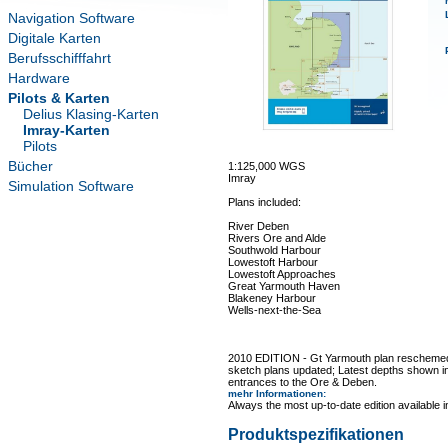
Navigation Software
Digitale Karten
Berufsschifffahrt
Hardware
Pilots & Karten
Delius Klasing-Karten
Imray-Karten
Pilots
Bücher
1:125,000 WGS
Imray
Simulation Software
Plans included:
River Deben
Rivers Ore and Alde
Southwold Harbour
Lowestoft Harbour
Lowestoft Approaches
Great Yarmouth Haven
Blakeney Harbour
Wells-next-the-Sea
2010 EDITION - Gt Yarmouth plan reschemed
sketch plans updated; Latest depths shown in
entrances to the Ore & Deben.
mehr Informationen
:
Always the most up-to-date edition available 
Produktspezifikationen