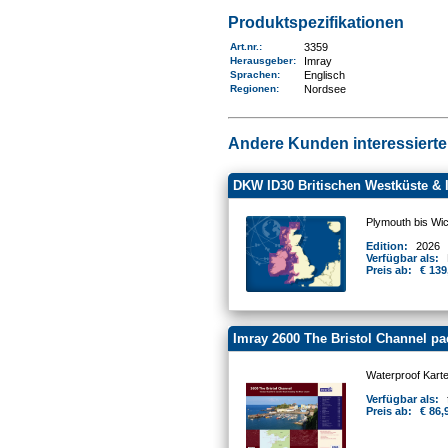
Produktspezifikationen
Art.nr.
:
3359
Herausgeber:
Imray
Sprachen:
Englisch
Regionen
:
Nordsee
Andere Kunden interessierten
DKW ID30 Britischen Westküste & 
Plymouth bis Wic
Edition:
2026
Verfügbar als:
Preis ab:
€ 139
Imray 2600 The Bristol Channel pa
Waterproof Kart
Verfügbar als:
Preis ab:
€ 86,