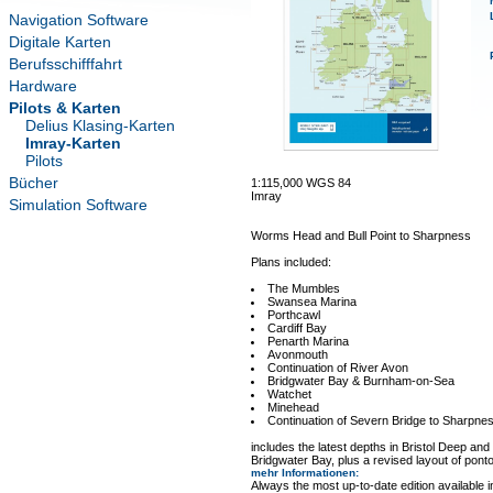
Navigation Software
Digitale Karten
Berufsschifffahrt
Hardware
Pilots & Karten
Delius Klasing-Karten
Imray-Karten
Pilots
Bücher
1:115,000 WGS 84
Imray
Simulation Software
Worms Head and Bull Point to Sharpness
Plans included:
The Mumbles
Swansea Marina
Porthcawl
Cardiff Bay
Penarth Marina
Avonmouth
Continuation of River Avon
Bridgwater Bay & Burnham-on-Sea
Watchet
Minehead
Continuation of Severn Bridge to Sharpne
includes the latest depths in Bristol Deep an
Bridgwater Bay, plus a revised layout of ponto
mehr Informationen
:
Always the most up-to-date edition available 