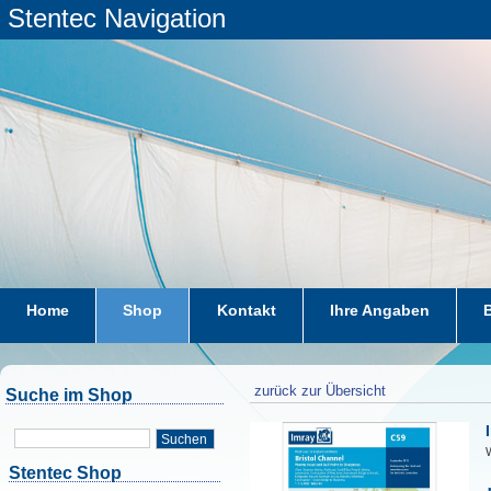
Stentec Navigation
Home
Shop
Kontakt
Ihre Angaben
zurück zur Übersicht
Suche im Shop
Suchen
W
Stentec Shop