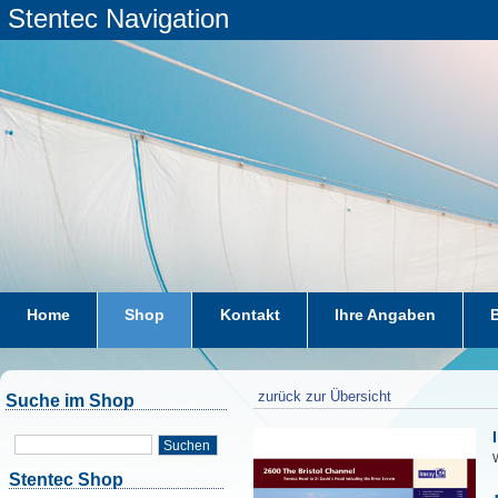
Stentec Navigation
Home
Shop
Kontakt
Ihre Angaben
zurück zur Übersicht
Suche im Shop
Suchen
W
Stentec Shop