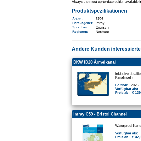
Always the most up-to-date edition available 
Produktspezifikationen
Art.nr.
:
3706
Herausgeber:
Imray
Sprachen:
Englisch
Regionen
:
Nordsee
Andere Kunden interessierten
DKW ID20 Ärmelkanal
Inklusive detail
Kanalinseln.
Edition:
2026
Verfügbar als:
Preis ab:
€ 139
Imray C59 - Bristol Channel
Waterproof Kart
Verfügbar als:
Preis ab:
€ 42,