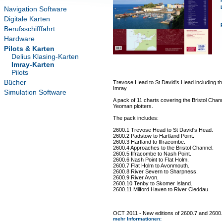
Navigation Software
Digitale Karten
Berufsschifffahrt
Hardware
Pilots & Karten
Delius Klasing-Karten
Imray-Karten
Pilots
Bücher
Trevose Head to St David's Head including t
Imray
Simulation Software
A pack of 11 charts covering the Bristol Chann
Yeoman plotters.
The pack includes:
2600.1 Trevose Head to St David's Head.
2600.2 Padstow to Hartland Point.
2600.3 Hartland to Ilfracombe.
2600.4 Approaches to the Bristol Channel.
2600.5 Ilfracombe to Nash Point.
2600.6 Nash Point to Flat Holm.
2600.7 Flat Holm to Avonmouth.
2600.8 River Severn to Sharpness.
2600.9 River Avon.
2600.10 Tenby to Skomer Island.
2600.11 Milford Haven to River Cleddau.
OCT 2011 - New editions of 2600.7 and 2600
mehr Informationen
: