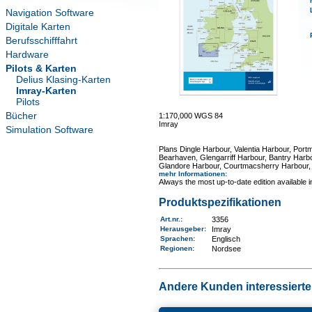
Navigation Software
Digitale Karten
Berufsschifffahrt
Hardware
Pilots & Karten
Delius Klasing-Karten
Imray-Karten
Pilots
Bücher
1:170,000 WGS 84
Imray
Simulation Software
Plans Dingle Harbour, Valentia Harbour, Por
Bearhaven, Glengarriff Harbour, Bantry Harb
Glandore Harbour, Courtmacsherry Harbour, 
mehr Informationen
:
Always the most up-to-date edition available 
Produktspezifikationen
Art.nr.
:
3356
Herausgeber:
Imray
Sprachen:
Englisch
Regionen
:
Nordsee
Andere Kunden interessierten