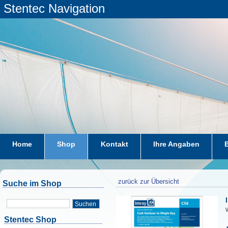
Stentec Navigation
Home
Shop
Kontakt
Ihre Angaben
zurück zur Übersicht
Suche im Shop
Suchen
W
Stentec Shop