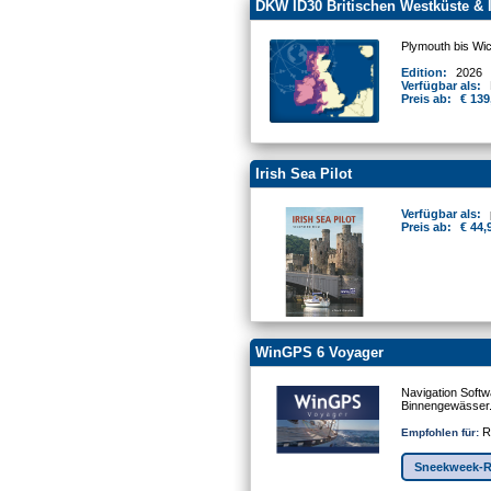
DKW ID30 Britischen Westküste & 
Plymouth bis Wic
Edition:
2026
Verfügbar als:
Preis ab:
€ 139
Irish Sea Pilot
Verfügbar als:
Preis ab:
€ 44,
WinGPS 6 Voyager
Navigation Softw
Binnengewässer
Re
Empfohlen für:
Sneekweek-R