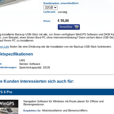
Kombination, einschließlich:
Lieferzeit
:
vorrätig
€ 55,00
Preis:
bestellen
ig installierte Backup-USB-Stick mit alle, vor Ihnen verfügbare WinGPS Software und DKW Ka
, zum Beispiel, einen festen Bord PC ohne Internetverbindung? Dann sichert diese USB-Sti
f Ihrem PC zu installieren.
sen Link
finden Sie eine Erklärung wie die Installation von ein Backup USB-Stick funktioniert.
ktspezifikationen
1481
nt:
Stentec Software
nforderungen
:
Speicherkapazität: 32GB
e Kunden interessierten sich auch für:
S 6 Pro
Navigation Software für Windows mit Route planer für Offene und
Binnengewässer.
Motorbootfahrer und Binnenschiffern.
Empfohlen für: