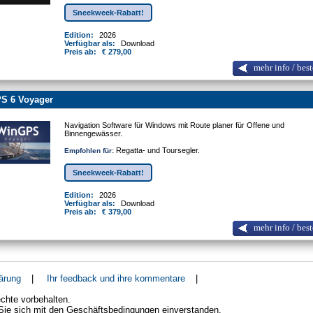
Sneekweek-Rabatt!
Edition:
2026
Verfügbar als:
Download
Preis ab:
€ 279,00
mehr info / best
S 6 Voyager
Navigation Software für Windows mit Route planer für Offene und
Binnengewässer.
Regatta- und Toursegler.
Empfohlen für:
Sneekweek-Rabatt!
Edition:
2026
Verfügbar als:
Download
Preis ab:
€ 379,00
mehr info / best
ärung
|
Ihr feedback und ihre kommentare
|
chte vorbehalten.
 Sie sich mit den Geschäftsbedingungen einverstanden.