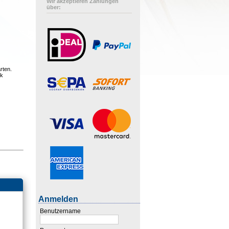
Wir akzeptieren Zahlungen
über:
rten.
ck
Anmelden
Benutzername