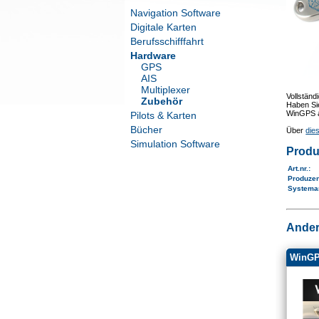
Navigation Software
Digitale Karten
Berufsschifffahrt
Hardware
GPS
AIS
Multiplexer
Vollständ
Zubehör
Haben Sie
WinGPS au
Pilots & Karten
Bücher
Über
die
Simulation Software
Produ
Art.nr.
:
Produze
Systema
Ander
WinGP