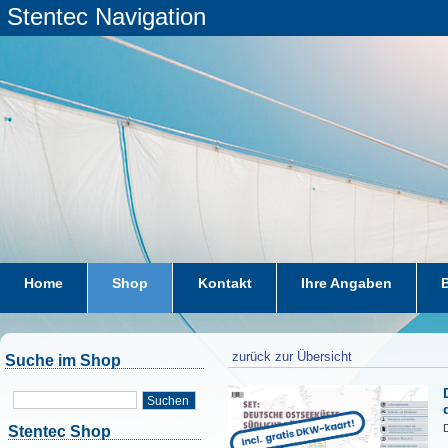
Stentec Navigation
Home
Shop
Kontakt
Ihre Angaben
zurück zur Übersicht
Suche im Shop
Suchen
Stentec Shop