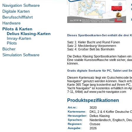
Navigation Software
Digitale Karten
Berufsschifffahrt
Hardware
Pilots & Karten
Delius Klasing-Karten
Dieses Sportbootkarten-Set enthält die drei K
Imray-Karten
Satz 1: Kieler Bucht und Rund Fünen
Pilots
Satz 2: Mecklenburg-Vorpommern
Bücher
Satz 4: Großer Belt bis Bornholm
Simulation Software
Die Delius Klasing Sportbootkarten haben ei
Eine stabile Kunststofftasche stellt sicher, d
können.
Gratis digitale Seekarte für PC, Tablet und 
Diesem Kartensatz liegt ein Gutscheincode be
Navigator" genutzt werden können. Nach erfolg
Karte 365 Tage lang kostenfrei auf Ihrem PC
Yacht Navigator" ist kostenlos erhältlich im 
7-11, 64bit) auf www.yacht-navigator.com
Produktspezifikationen
Art.nr.
:
3020
Kartenname
:
DK1, 2 & 4 Koffer Deutsche 
Herausgeber:
Delius Klasing
Sprachen:
Niederländisch, Englisch, De
Regionen
:
Ostsee
Ausgabe:
2026