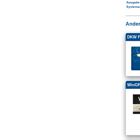
Ausgab
Systema
Ander
DKW F
WinGP