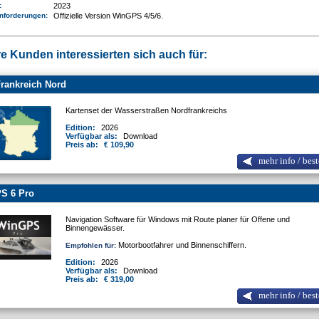
e:
2023
nforderungen
:
Offizielle Version WinGPS 4/5/6.
e Kunden interessierten sich auch für:
rankreich Nord
Kartenset der Wasserstraßen Nordfrankreichs
Edition:
2026
Verfügbar als:
Download
Preis ab:
€ 109,90
mehr info / best
S 6 Pro
Navigation Software für Windows mit Route planer für Offene und
Binnengewässer.
Motorbootfahrer und Binnenschiffern.
Empfohlen für:
Edition:
2026
Verfügbar als:
Download
Preis ab:
€ 319,00
mehr info / best