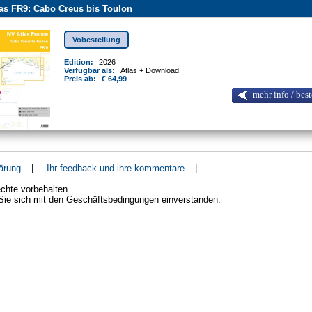
as FR9: Cabo Creus bis Toulon
Vobestellung
Edition:
2026
Verfügbar als:
Atlas + Download
Preis ab:
€ 64,99
mehr info / best
ärung
|
Ihr feedback und ihre kommentare
|
chte vorbehalten.
 Sie sich mit den Geschäftsbedingungen einverstanden.