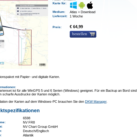
Karte für:
Medium
:
Atlas + Download
Lieferzeit
:
1 Woche
€ 64,99
Preis:
bestellen
onspaket mit Papier- und digitale Karten.
ormationen
:
rtenset ist für alle WinGPS 5 und 6 Serien (Windows) geeignet. Für ein Backup an Bord sind
n scharfe Ausdrucke der Karten möglich.
allation der Karten auf dem Windows-PC brauchen Sie den
DKW Manager
.
ktspezifikationen
6598
ame
:
NV FR8
nt:
NV Chart Group GmbH
n:
Deutsch/Englisch
n
:
Atlantik