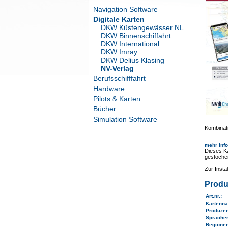
Navigation Software
Digitale Karten
DKW Küstengewässer NL
DKW Binnenschiffahrt
DKW International
DKW Imray
DKW Delius Klasing
NV-Verlag
Berufsschifffahrt
Hardware
Pilots & Karten
Bücher
Simulation Software
Kombinati
mehr Inf
Dieses Ka
gestoche
Zur Inst
Produ
Art.nr.
:
Kartenn
Produze
Sprache
Regione