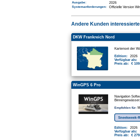
Ausgabe:
2026
Systemanforderungen
:
Offizielle Version W
Andere Kunden interessierten
DKW Frankreich Nord
Kartenset der W
Edition:
2026
Verfügbar als:
Preis ab:
€ 109
WinGPS 6 Pro
Navigation Softw
Binnengewässer
Mo
Empfohlen für:
Sneekweek-R
Edition:
2026
Verfügbar als:
Preis ab:
€ 279