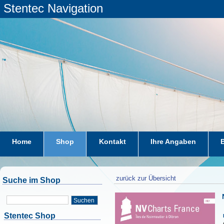
Stentec Navigation
Home
Shop
Kontakt
Ihre Angaben
zurück zur Übersicht
Suche im Shop
Suchen
Stentec Shop