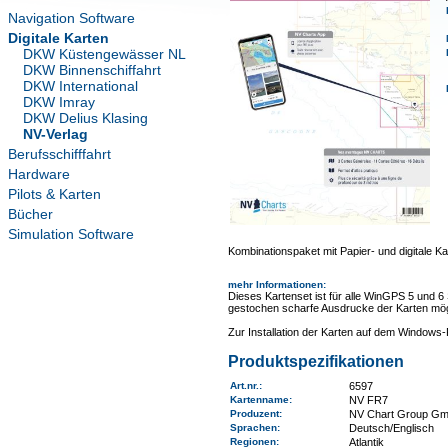
Navigation Software
Digitale Karten
DKW Küstengewässer NL
DKW Binnenschiffahrt
DKW International
DKW Imray
DKW Delius Klasing
NV-Verlag
Berufsschifffahrt
Hardware
Pilots & Karten
Bücher
Simulation Software
Kombinationspaket mit Papier- und digitale Ka
mehr Informationen
:
Dieses Kartenset ist für alle WinGPS 5 und 6
gestochen scharfe Ausdrucke der Karten mög
Zur Installation der Karten auf dem Window
Produktspezifikationen
Art.nr.
:
6597
Kartenname
:
NV FR7
Produzent:
NV Chart Group G
Sprachen:
Deutsch/Englisch
Regionen
:
Atlantik