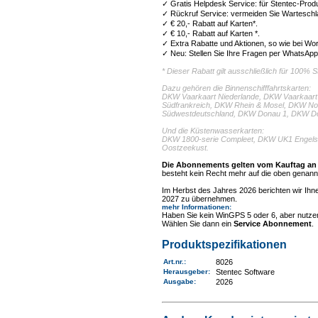
✓ Gratis Helpdesk Service: für Stentec-Produk
✓ Rückruf Service: vermeiden Sie Warteschla
✓ € 20,- Rabatt auf Karten*.
✓ € 10,- Rabatt auf Karten *.
✓ Extra Rabatte und Aktionen, so wie bei Wo
✓ Neu: Stellen Sie Ihre Fragen per WhatsApp
* Dieser Rabatt gilt ausschließlich für 100%
Dazu gehören die Binnenschifffahrtskarten:
DKW Vaarkaart Niederlande, DKW Vaarkaart 
Südfrankreich, DKW Rhein & Mosel, DKW N
Südwestdeutschland, DKW Donau 1, DKW D
Und die Küstenwasserkarten:
DKW 1800-serie Compleet, DKW UK1 Engelse
Oostzeekust.
Die Abonnements gelten vom Kauftag an b
besteht kein Recht mehr auf die oben genannt
Im Herbst des Jahres 2026 berichten wir Ihnen
2027 zu übernehmen.
mehr Informationen
:
Haben Sie kein WinGPS 5 oder 6, aber nutze
Wählen Sie dann ein
Service Abonnement
.
Produktspezifikationen
Art.nr.
:
8026
Herausgeber:
Stentec Software
Ausgabe:
2026