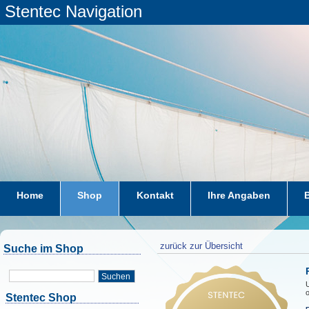
Stentec Navigation
Home
Shop
Kontakt
Ihre Angaben
zurück zur Übersicht
Suche im Shop
Suchen
Stentec Shop