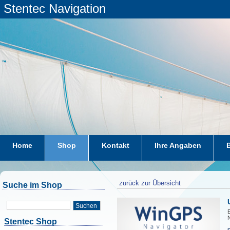
Stentec Navigation
Home
Shop
Kontakt
Ihre Angaben
zurück zur Übersicht
Suche im Shop
Suchen
E
N
Stentec Shop