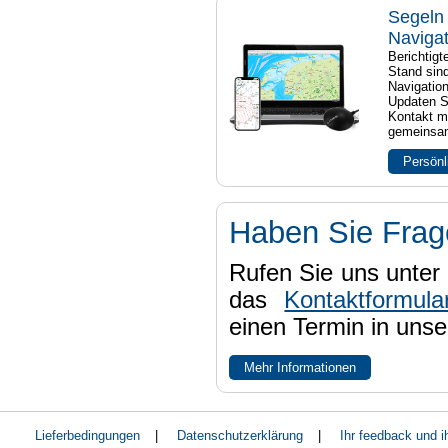
Segeln 
Naviga
Berichtig
Stand sind
Navigatio
Updaten S
Kontakt mi
gemeinsam
Persönl
Haben Sie Fra
Rufen Sie uns unter 
das
Kontaktformula
einen Termin in uns
Mehr Informationen
Lieferbedingungen
|
Datenschutzerklärung
|
Ihr feedback und 