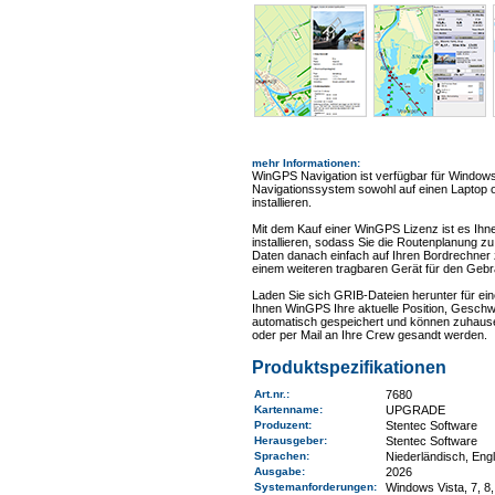
mehr Informationen
:
WinGPS Navigation ist verfügbar für Windows
Navigationssystem sowohl auf einen Laptop 
installieren.
Mit dem Kauf einer WinGPS Lizenz ist es Ihn
installieren, sodass Sie die Routenplanung 
Daten danach einfach auf Ihren Bordrechner zu
einem weiteren tragbaren Gerät für den Geb
Laden Sie sich GRIB-Dateien herunter für ei
Ihnen WinGPS Ihre aktuelle Position, Gesch
automatisch gespeichert und können zuhause 
oder per Mail an Ihre Crew gesandt werden.
Produktspezifikationen
Art.nr.
:
7680
Kartenname
:
UPGRADE
Produzent:
Stentec Software
Herausgeber:
Stentec Software
Sprachen:
Niederländisch, Eng
Ausgabe:
2026
Systemanforderungen
:
Windows Vista, 7, 8,