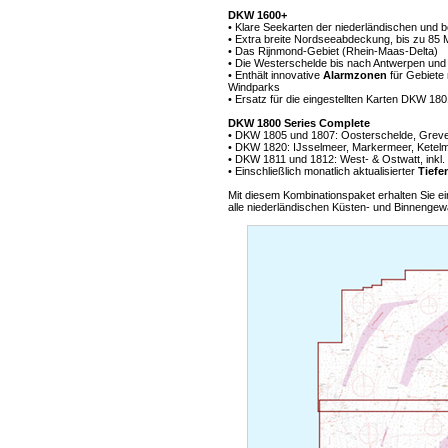
DKW 1600+
• Klare Seekarten der niederländischen und 
• Extra breite Nordseeabdeckung, bis zu 85 M
• Das Rijnmond-Gebiet (Rhein-Maas-Delta)
• Die Westerschelde bis nach Antwerpen und
• Enthält innovative
Alarmzonen
für Gebiete
Windparks
• Ersatz für die eingestellten Karten DKW 18
DKW 1800 Series Complete
• DKW 1805 und 1807: Oosterschelde, Greveli
• DKW 1820: IJsselmeer, Markermeer, Ketel
• DKW 1811 und 1812: West- & Ostwatt, inkl
• Einschließlich monatlich aktualisierter
Tiefe
Mit diesem Kombinationspaket erhalten Sie ein
alle niederländischen Küsten- und Binnengewäs