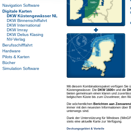
Navigation Software
Digitale Karten
DKW Küstengewässer NL
DKW Binnenschiffahrt
DKW International
DKW Imray
DKW Delius Klasing
NV-Verlag
Berufsschifffahrt
Hardware
Pilots & Karten
Bücher
Simulation Software
Mit diesem Kombinationspaket verfügen Sie üb
Küstengewässer. Die
DKW 1600+
und die
DK
bieten gemeinsam einen klaren und zuverlässi
belgischen Küste bis zum IJsselmeer, den Wa
Die wöchentlichen
Berichten aan Zeevaren
immer mit den neuesten Informationen über
unterwegs sind.
Dank der Unterstützung für Windows (WinGP
stets eine aktuelle Karte zur Verfügung.
Deckungsgebiet & Vorteile