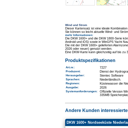
Wind und Strom
Dieser Kartensatz ist eine ideale Kombinat
Sie können so leicht aktuelle Wind- und Ström
mehr Informationen
:
Die DKW 1600+ und die DKW 1800-Serie könn
Android und iOS) sowie in WinGPS Yacht Nav
Die mit der DKW 1600+ gelieferten Alarmzon
2026 oder neuer) genutzt werden.
Eine DKW-Karte kann gleichzeitig auf bis zu
Produktspezifikationen
Art.nr.
:
7227
Produzent:
Dienst der Hydrogr
Herausgeber:
Stentec Software
Sprachen:
Niederländisch.
Regionen
:
Küstewasser die Ni
Ausgabe:
2026
Systemanforderungen
:
Offizielle Version 
335MB Speicherplat
Andere Kunden interessierten
DKW 1600+ Nordseeküste Niederla