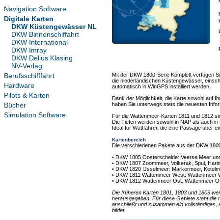
Navigation Software
Digitale Karten
DKW Küstengewässer NL
DKW Binnenschiffahrt
DKW International
DKW Imray
DKW Delius Klasing
NV-Verlag
Berufsschifffahrt
Mit der DKW 1800-Serie Komplett verfügen Sie
die niederländischen Küstengewässer, einschl
Hardware
automatisch in WinGPS installiert werden.
Pilots & Karten
Dank der Möglichkeit, die Karte sowohl auf 
Bücher
haben Sie unterwegs stets die neuesten Info
Simulation Software
Für die Wattenmeer-Karten 1811 und 1812 sin
Die Tiefen werden sowohl in NAP als auch in L
Ideal für Wattfahrer, die eine Passage über 
Kartenbereich
Die verschiedenen Pakete aus der DKW 1800 
• DKW 1805 Oosterschelde: Veerse Meer un
• DKW 1807 Zoommeer, Volkerak, Spui, Harin
• DKW 1820 IJsselmeer: Markermeer, Ketel
• DKW 1811 Wattenmeer West: Wattenmeer W
• DKW 1812 Wattenmeer Ost: Wattenmeer Os
Die früheren Karten 1801, 1803 und 1809 we
herausgegeben. Für diese Gebiete steht die
anschließt und zusammen ein vollständiges, 
bildet.