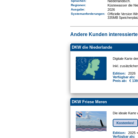
Sprachen:
Niederländisch.
Regionen
:
Küstewasser die Ni
Ausgabe:
2026
Systemanforderungen
:
Offizielle Version 
335MB Speicherplat
Andere Kunden interessierten
DKW die Niederlande
Digitale Karte d
Inkl. zusätzlich
Edition:
2026
Verfügbar als:
Preis ab:
€ 139
DKW Friese Meren
Die ideale Karte
Kostenlos!
Edition:
2025 
Verfügbar als: