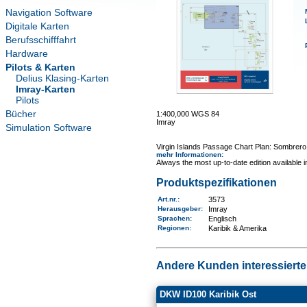
Navigation Software
Digitale Karten
Berufsschifffahrt
Hardware
Pilots & Karten
Delius Klasing-Karten
Imray-Karten
Pilots
Bücher
1:400,000 WGS 84
Imray
Simulation Software
Virgin Islands Passage Chart Plan: Sombrero
mehr Informationen
:
Always the most up-to-date edition available 
Produktspezifikationen
Art.nr.
:
3573
Herausgeber:
Imray
Sprachen:
Englisch
Regionen
:
Karibik & Amerika
Andere Kunden interessierten
DKW ID100 Karibik Ost