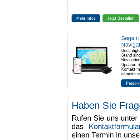
Mehr Infos
Jetzt Bestellen
Segeln 
Naviga
Berichtig
Stand sind
Navigatio
Updaten S
Kontakt mi
gemeinsam
Persönl
Haben Sie Fra
Rufen Sie uns unter 
das
Kontaktformula
einen Termin in uns