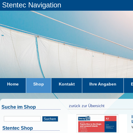
Stentec Navigation
Home
Shop
Kontakt
Ihre Angaben
zurück zur Übersicht
Suche im Shop
Suchen
W
Stentec Shop