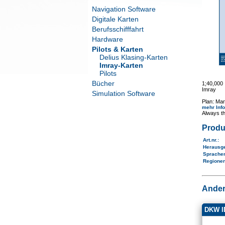
Navigation Software
Digitale Karten
Berufsschifffahrt
Hardware
Pilots & Karten
Delius Klasing-Karten
Imray-Karten
Pilots
Bücher
1;40,000
Imray
Simulation Software
Plan: Mar
mehr Inf
Always th
Produ
Art.nr.
:
Herausg
Sprache
Regione
Ander
DKW ID