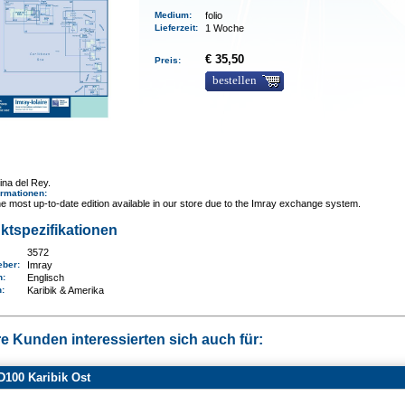
Medium
:
folio
Lieferzeit
:
1 Woche
€ 35,50
Preis:
bestellen
ina del Rey.
ormationen
:
e most up-to-date edition available in our store due to the Imray exchange system.
ktspezifikationen
3572
eber:
Imray
n:
Englisch
n
:
Karibik & Amerika
e Kunden interessierten sich auch für:
100 Karibik Ost