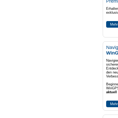
Prem
Erhalte
exklusi
Mehr
Navig
WinG
Navigier
sichere
Entdeck
den neu
Verbes
Beginne
WinGPS
aktuell
Mehr