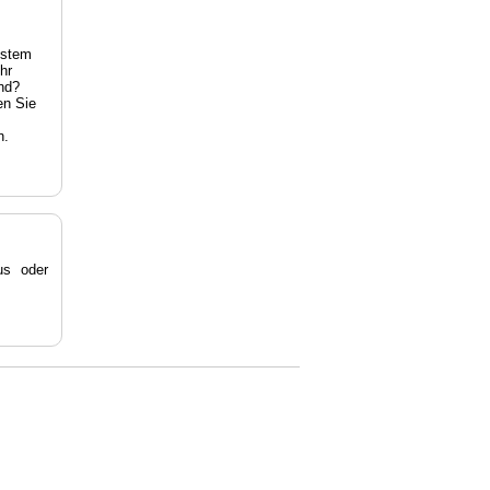
estem
hr
nd?
en Sie
n.
s oder