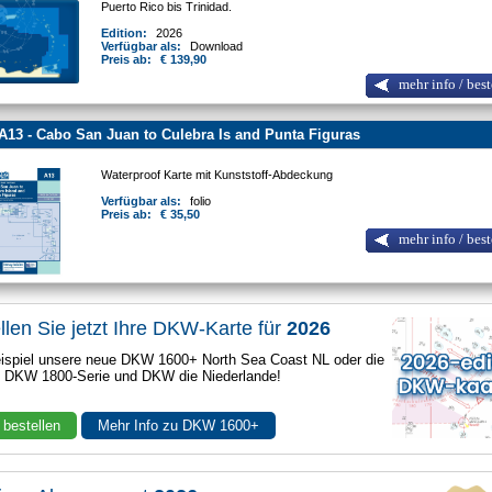
Puerto Rico bis Trinidad.
Edition:
2026
Verfügbar als:
Download
Preis ab:
€ 139,90
mehr info / best
A13 - Cabo San Juan to Culebra Is and Punta Figuras
Waterproof Karte mit Kunststoff-Abdeckung
Verfügbar als:
folio
Preis ab:
€ 35,50
mehr info / best
llen Sie jetzt Ihre DKW-Karte für
2026
spiel unsere neue DKW 1600+ North Sea Coast NL oder die
e DKW 1800-Serie und DKW die Niederlande!
 bestellen
Mehr Info zu DKW 1600+