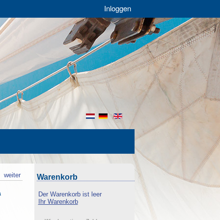
Inloggen
nl
de
en
k
weiter
Warenkorb
a
Der Warenkorb ist leer
Ihr Warenkorb