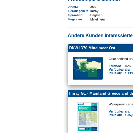
Art.nr.
:
3539
Herausgeber:
Imray
Sprachen:
Englisch
Regionen
:
Mittelmeer
Andere Kunden interessierten
DKW ID70 Mittelmeer Ost
Griechenland un
Edition:
2026
Verfügbar als:
Preis ab:
€ 139
Imray G1 - Mainland Greece and t
Waterproof Kart
Verfügbar als:
Preis ab:
€ 35,