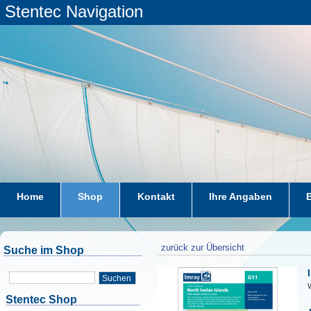
Stentec Navigation
Home
Shop
Kontakt
Ihre Angaben
zurück zur Übersicht
Suche im Shop
Suchen
W
Stentec Shop