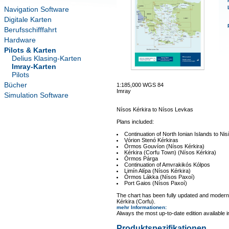
Navigation Software
Digitale Karten
Berufsschifffahrt
Hardware
Pilots & Karten
Delius Klasing-Karten
Imray-Karten
Pilots
Bücher
1:185,000 WGS 84
Imray
Simulation Software
Nísos Kérkira to Nísos Levkas
Plans included:
Continuation of North Ionian Islands to Ni
Vórion Stenó Kérkiras
Órmos Gouvíon (Nísos Kérkira)
Kérkira (Corfu Town) (Nísos Kérkira)
Órmos Párga
Continuation of Amvrakikós Kólpos
Limín Alípa (Nísos Kérkira)
Órmos Lákka (Nísos Paxoí)
Port Gaios (Nísos Paxoí)
The chart has been fully updated and moderni
Kérkira (Corfu).
mehr Informationen
:
Always the most up-to-date edition available 
Produktspezifikationen