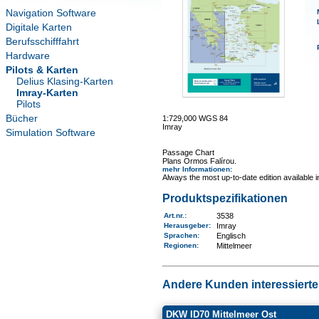
Navigation Software
Digitale Karten
Berufsschifffahrt
Hardware
Pilots & Karten
Delius Klasing-Karten
Imray-Karten
Pilots
Bücher
1:729,000 WGS 84
Imray
Simulation Software
Passage Chart
Plans Ormos Falírou.
mehr Informationen
:
Always the most up-to-date edition available 
Produktspezifikationen
Art.nr.
:
3538
Herausgeber:
Imray
Sprachen:
Englisch
Regionen
:
Mittelmeer
Andere Kunden interessierten
DKW ID70 Mittelmeer Ost