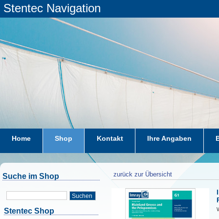
Stentec Navigation
Home
Shop
Kontakt
Ihre Angaben
zurück zur Übersicht
Suche im Shop
Suchen
W
Stentec Shop