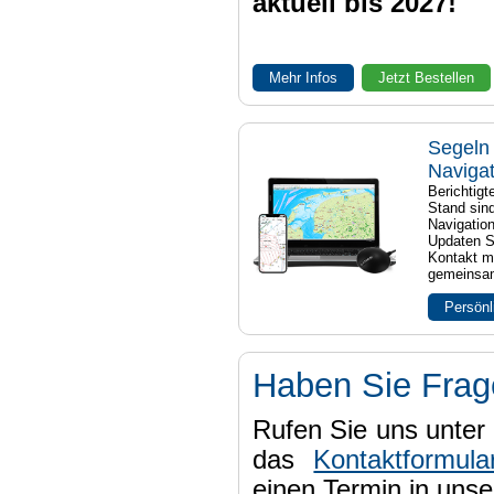
aktuell bis 2027!
Mehr Infos
Jetzt Bestellen
Segeln 
Naviga
Berichtig
Stand sind
Navigatio
Updaten S
Kontakt mi
gemeinsam
Persönl
Haben Sie Fra
Rufen Sie uns unter 
das
Kontaktformula
einen Termin in uns