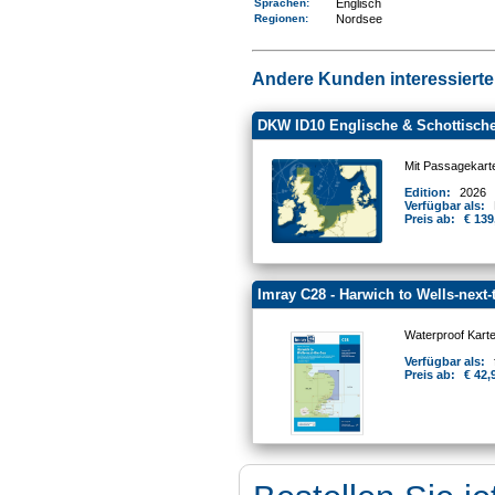
Sprachen:
Englisch
Regionen
:
Nordsee
Andere Kunden interessierten
DKW ID10 Englische & Schottische
Mit Passagekart
Edition:
2026
Verfügbar als:
Preis ab:
€ 139
Imray C28 - Harwich to Wells-next-
Waterproof Kart
Verfügbar als:
Preis ab:
€ 42,