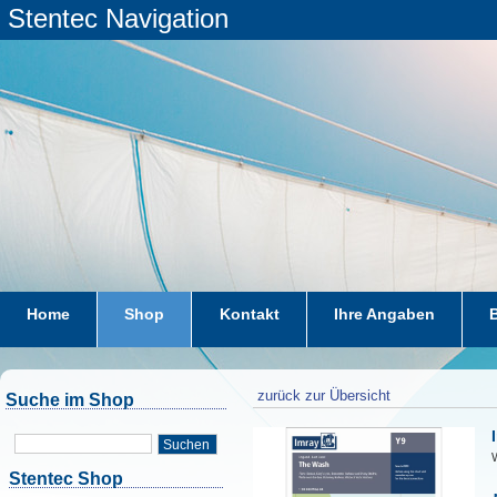
Stentec Navigation
Home
Shop
Kontakt
Ihre Angaben
zurück zur Übersicht
Suche im Shop
Suchen
W
Stentec Shop