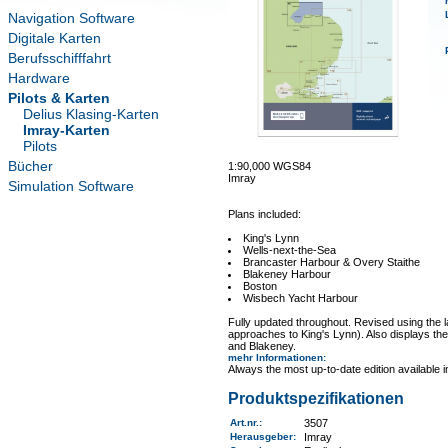
Navigation Software
Digitale Karten
Berufsschifffahrt
Hardware
Pilots & Karten
Delius Klasing-Karten
Imray-Karten
Pilots
Bücher
1:90,000 WGS84
Imray
Simulation Software
Plans included:
King's Lynn
Wells-next-the-Sea
Brancaster Harbour & Overy Staithe
Blakeney Harbour
Boston
Wisbech Yacht Harbour
Fully updated throughout. Revised using the 
approaches to King's Lynn). Also displays the
and Blakeney.
mehr Informationen
:
Always the most up-to-date edition available 
Produktspezifikationen
Art.nr.
:
3507
Herausgeber:
Imray