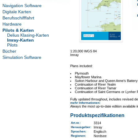
Navigation Software
Digitale Karten
Berufsschifffahrt
Hardware
Pilots & Karten
Delius Klasing-Karten
Imray-Karten
Pilots
Bücher
1:20,000 WGS 84
Imray
Simulation Software
Plans included:
Plymouth
Mayflower Marina
Sutton Harbour and Queen Anne’s Battery
Continuation of River Yealm
Continuation of River Tamar
Continuation of Saint Germans or Lynher 
Fully updated throughout, includes revised de
mehr Informationen
:
Always the most up-to-date edition available 
Produktspezifikationen
Art.nr.
:
3314
Herausgeber:
Imray
Sprachen:
Englisch
Regionen
:
Nordsee