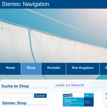
Stentec Navigation
Home
Shop
Kontakt
Ihre Angaben
zurück zur Übersicht
Suche im Shop
Suchen
W
Stentec Shop