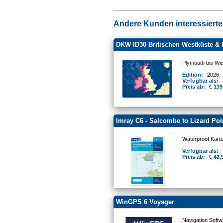
Andere Kunden interessierten
DKW ID30 Britischen Westküste & 
Plymouth bis Wic
Edition:
2026
Verfügbar als:
Preis ab:
€ 139
Imray C6 - Salcombe to Lizard Poi
Waterproof Kart
Verfügbar als:
Preis ab:
€ 42,
WinGPS 6 Voyager
Navigation Softw