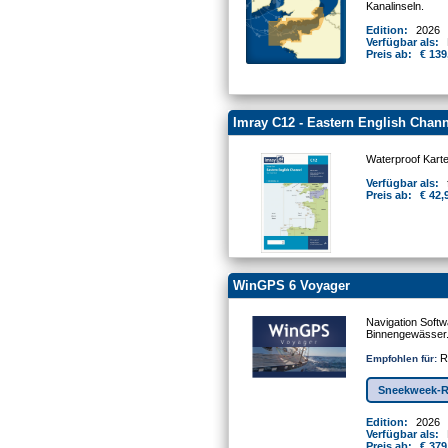
Kanalinseln.
Edition:
2026
Verfügbar als:
Preis ab:
€ 139
Imray C12 - Eastern English Chann
Waterproof Kart
Verfügbar als:
Preis ab:
€ 42,
WinGPS 6 Voyager
Navigation Softw
Binnengewässer
Re
Empfohlen für:
Sneekweek-R
Edition:
2026
Verfügbar als:
Preis ab:
€ 379