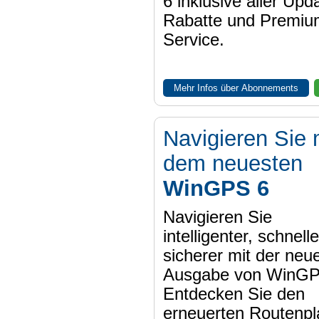
6 inklusive aller Upd
Rabatte und Premiu
Service.
Mehr Infos über Abonnements
Navigieren Sie 
dem neuesten
WinGPS 6
Navigieren Sie
intelligenter, schnell
sicherer mit der neu
Ausgabe von WinGP
Entdecken Sie den
erneuerten Routenpl