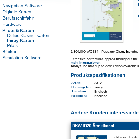
Navigation Software
Digitale Karten
Berufsschifffahrt
Hardware
Pilots & Karten
Delius Klasing-Karten
Imray-Karten
Pilots
Bücher
1:300,000 WGS84 - Passage Chart. Includes i
Simulation Software
Extensive corrections applied throughout the c
mehr Informationen
:
Always the most up-to-date edition available 
Produktspezifikationen
Art.nr.
:
3312
Herausgeber:
Imray
Sprachen:
Englisch
Regionen
:
Nordsee
Andere Kunden interessierten
DKW ID20 Ärmelkanal
Inklusive detail