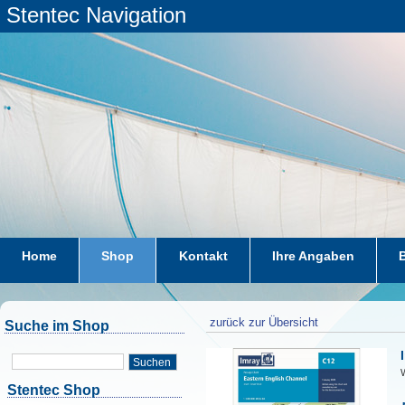
Stentec Navigation
Home
Shop
Kontakt
Ihre Angaben
zurück zur Übersicht
Suche im Shop
Suchen
W
Stentec Shop