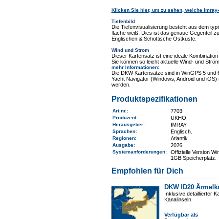
Klicken Sie hier, um zu sehen, welche Imray-
Tiefenbild
Die Tiefenvisualisierung besteht aus dem typ
flache weiß. Dies ist das genaue Gegentei
Englischen & Schottische Ostküste.
Wind und Strom
Dieser Kartensatz ist eine ideale Kombinat
Sie können so leicht aktuelle Wind- und Ström
mehr Informationen
:
Die DKW Kartensätze sind in WinGPS 5 und 
Yacht Navigator (Windows, Android und iOS) 
werden.
Produktspezifikationen
Art.nr.
:
7703
Produzent:
UKHO
Herausgeber:
IMRAY
Sprachen:
Englisch.
Regionen
:
Atlantik
Ausgabe:
2026
Systemanforderungen
:
Offizielle Version 
1GB Speicherplatz.
Empfohlen für Dich
DKW ID20 Ärmelk
Inklusive detaillierte
Kanalinseln.
Verfügbar als