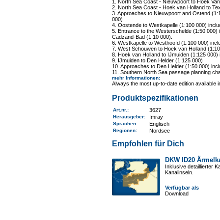
1. North Sea Coast - Nieuwpoort to Hoek Van
2. North Sea Coast - Hoek van Holland to Tex
3. Approaches to Nieuwpoort and Ostend (1:1
000)
4. Oostende to Westkapelle (1:100 000) incl
5. Entrance to the Westerschelde (1:50 000) 
Cadzand-Bad (1:10 000).
6. Westkapelle to Westhoofd (1:100 000) incl
7. West Schouwen to Hoek van Holland (1:100
8. Hoek van Holland to IJmuiden (1:125 000)
9. IJmuiden to Den Helder (1:125 000)
10. Approaches to Den Helder (1:50 000) inc
11. Southern North Sea passage planning cha
mehr Informationen
:
Always the most up-to-date edition available 
Produktspezifikationen
Art.nr.
:
3627
Herausgeber:
Imray
Sprachen:
Englisch
Regionen
:
Nordsee
Empfohlen für Dich
DKW ID20 Ärmelk
Inklusive detaillierte
Kanalinseln.
Verfügbar als
Download