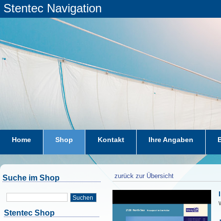
Stentec Navigation
Home
Shop
Kontakt
Ihre Angaben
zurück zur Übersicht
Suche im Shop
Suchen
W
Stentec Shop