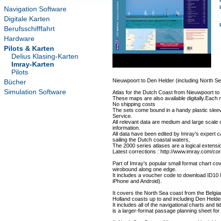
Navigation Software
Digitale Karten
Berufsschifffahrt
Hardware
Pilots & Karten
Delius Klasing-Karten
Imray-Karten
Pilots
Nieuwpoort to Den Helder (including North S
Bücher
Simulation Software
Atlas for the Dutch Coast from Nieuwpoort to 
These maps are also available digitally.Each
No shipping costs
The sets come bound in a handy plastic sleev
Service.
All relevant data are medium and large scale 
information.
All data have been edited by Imray's expert c
sailing the Dutch coastal waters,
The 2000 series atlases are a logical extensi
Latest corrections : http://www.imray.com/cor
Part of Imray's popular small format chart cov
wirobound along one edge.
It includes a voucher code to download ID10 
iPhone and Android).
It covers the North Sea coast from the Belgi
Holland coasts up to and including Den Helder
It includes all of the navigational charts and 
is a larger-format passage planning sheet for