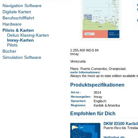
Navigation Software
Digitale Karten
Berufsschifffahrt
Hardware
Pilots & Karten
Delius Klasing-Karten
Imray-Karten
Pilots
1:255,400 WGS 84
Bücher
Imray
Simulation Software
Venezuela
Plans: Puerto Cumarebo, Oranjestad.
mehr Informationen
:
Always the most up-to-date edition available 
Produktspezifikationen
Art.nr.
:
3614
Herausgeber:
Imray
Sprachen:
Englisch
Regionen
:
Karibik & Amerika
Empfohlen für Dich
DKW ID100 Karibi
Puerto Rico bis Trinid
Verfügbar als