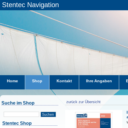
Stentec Navigation
Home
Shop
Kontakt
Ihre Angaben
zurück zur Übersicht
Suche im Shop
Suchen
W
Stentec Shop