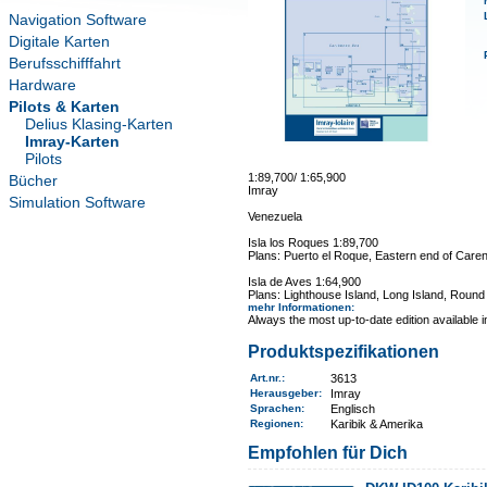
Navigation Software
Digitale Karten
Berufsschifffahrt
Hardware
Pilots & Karten
Delius Klasing-Karten
Imray-Karten
Pilots
1:89,700/ 1:65,900
Bücher
Imray
Simulation Software
Venezuela
Isla los Roques 1:89,700
Plans: Puerto el Roque, Eastern end of Care
Isla de Aves 1:64,900
Plans: Lighthouse Island, Long Island, Round
mehr Informationen
:
Always the most up-to-date edition available 
Produktspezifikationen
Art.nr.
:
3613
Herausgeber:
Imray
Sprachen:
Englisch
Regionen
:
Karibik & Amerika
Empfohlen für Dich