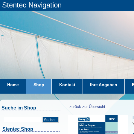
Stentec Navigation
Home
Shop
Kontakt
Ihre Angaben
zurück zur Übersicht
Suche im Shop
Suchen
W
Stentec Shop